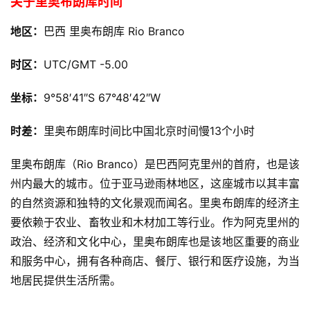
关于里奥布朗库时间
地区：
巴西 里奥布朗库 Rio Branco
时区：
UTC/GMT -5.00
坐标：
9°58′41″S
67°48′42″W
时差：
里奥布朗库时间比中国北京时间慢13个小时
里奥布朗库（Rio Branco）是巴西阿克里州的首府，也是该
州内最大的城市。位于亚马逊雨林地区，这座城市以其丰富
的自然资源和独特的文化景观而闻名。里奥布朗库的经济主
要依赖于农业、畜牧业和木材加工等行业。作为阿克里州的
政治、经济和文化中心，里奥布朗库也是该地区重要的商业
和服务中心，拥有各种商店、餐厅、银行和医疗设施，为当
地居民提供生活所需。