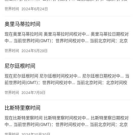
对中… 关于赫斯特尔时间 地区：德国 赫斯特尔 Hö…
世界时间
2024年6月24日
奥里马蒂拉时间
现在奥里马蒂拉时间 奥里马蒂拉时间校对中… 奥里马蒂拉日期校对
中… 当前世界时间(GMT)：世界时间校对中… 当前北京时间：北京
时间校对中… 关于奥里马蒂拉时间 地区：芬兰 奥里马…
世界时间
2024年5月29日
尼尔廷根时间
现在尼尔廷根时间 尼尔廷根时间校对中… 尼尔廷根日期校对中… 当
前世界时间(GMT)：世界时间校对中… 当前北京时间：北京时间校
对中… 关于尼尔廷根时间 地区：德国 尼尔廷根 Nü…
世界时间
2024年7月9日
比斯特里察时间
现在比斯特里察时间 比斯特里察时间校对中… 比斯特里察日期校对
中… 当前世界时间(GMT)：世界时间校对中… 当前北京时间：北京
时间校对中… 关于比斯特里察时间 地区：罗马尼亚 比…
世界时间
2024年10月30日