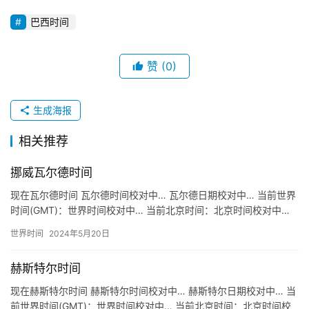
巴西时间
赞
(0)
生成海报
相关推荐
挪威瓦尔德时间
现在瓦尔德时间 瓦尔德时间校对中… 瓦尔德日期校对中… 当前世界
时间(GMT)：世界时间校对中… 当前北京时间：北京时间校对中…
关于瓦尔德时间 地区：挪威 瓦尔德 Vardø 时…
世界时间
2024年5月20日
赫斯特尔时间
现在赫斯特尔时间 赫斯特尔时间校对中… 赫斯特尔日期校对中… 当
前世界时间(GMT)：世界时间校对中… 当前北京时间：北京时间校