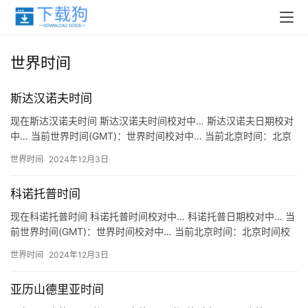
世界时间
斯达汉诺夫时间
现在斯达汉诺夫时间 斯达汉诺夫时间校对中… 斯达汉诺夫日期校对
中… 当前世界时间(GMT)：世界时间校对中… 当前北京时间：北京
时间校对中… 关于斯达汉诺夫时间 地区：乌克兰 斯达…
世界时间
2024年12月3日
科诺托普时间
现在科诺托普时间 科诺托普时间校对中… 科诺托普日期校对中… 当
前世界时间(GMT)：世界时间校对中… 当前北京时间：北京时间校
对中… 关于科诺托普时间 地区：乌克兰 科诺托普 К…
世界时间
2024年12月3日
亚历山德里亚时间