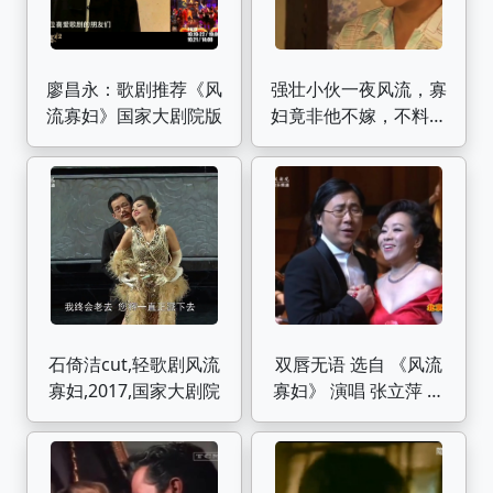
廖昌永：歌剧推荐《风
强壮小伙一夜风流，寡
流寡妇》国家大剧院版
妇竟非他不嫁，不料结
局竟这样 (3)
石倚洁cut,轻歌剧风流
双唇无语 选自 《风流
寡妇,2017,国家大剧院
寡妇》 演唱 张立萍 廖
昌永