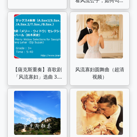
看风流公子，如何勾引
年轻寡妇。
【薩克斯重奏】喜歌剧
风流寡妇圆舞曲（超清
「风流寡妇」选曲 3.5
视频）
級 / ENMS-84237