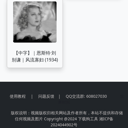
Domingo丨Lippen
schweigen（双唇缄
默）
【中字】｜恩斯特·刘
别谦｜风流寡妇 (1934)
使用教程
|
问题反馈
|
QQ交流群: 608027030
世
界时间
版权说明：视频版权归相关网站及作者所有，本站不提供和存储
任何视频及图片 Copyright @2024
下载狗工具
湘ICP备
2024044902号