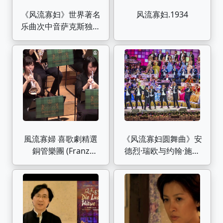
《风流寡妇》世界著名
风流寡妇.1934
乐曲次中音萨克斯独奏
Saxophone Cover
風流寡婦 喜歌劇精選
《风流寡妇圆舞曲》安
銅管樂團 (Franz
德烈·瑞欧与约翰·施特
Lehár-鈴木 英史)
劳斯管弦乐团