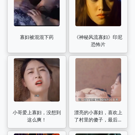
寡妇被混混下药
《神秘风流寡妇》印尼
恐怖片
小哥爱上寡妇，没想到
漂亮的小寡妇，喜欢上
这么爽！
了村里的傻子，最后做
了苦命鸳鸯