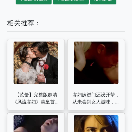
相关推荐：
【芭蕾】完整版超清
寡妇嫁进门还没开荤，
《风流寡妇》英皇首席
从未尝到女人滋味，忍
Marianela Nunez主演
不住让下人帮了一次忙