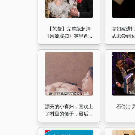
【芭蕾】完整版超清
寡妇嫁进
《风流寡妇》英皇首席
从未尝到
Marianela Nunez主演
不住让下
漂亮的小寡妇，喜欢上
石倚洁 
了村里的傻子，最后做
了苦命鸳鸯