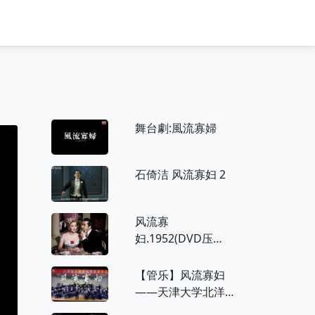
舞台劇:風流寡婦
石倚洁 风流寡妇 2
风流寡
妇.1952(DVD压
制，up音轨矫正）
【管乐】风流寡妇
——天津大学北洋
军乐团“風”交响管乐