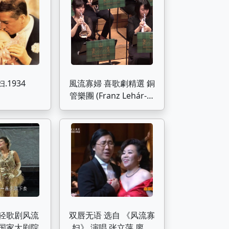
.1934
風流寡婦 喜歌劇精選 銅
管樂團 (Franz Lehár-鈴
木 英史)
,轻歌剧风流
双唇无语 选自 《风流寡
7,国家大剧院
妇》 演唱 张立萍 廖昌