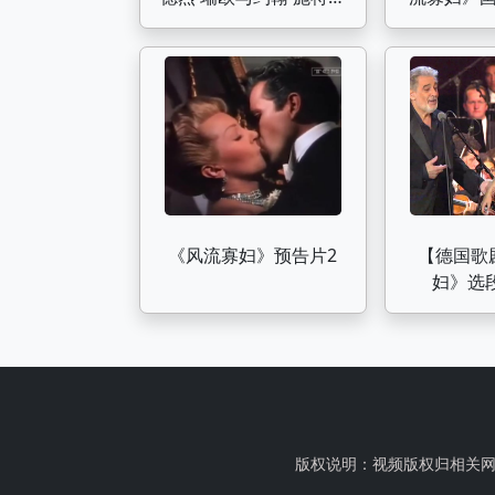
斯管弦乐团
《风流寡妇》预告片2
【德国歌
妇》选段
Netrebk
Doming
schwei
版权说明：视频版权归相关网站及