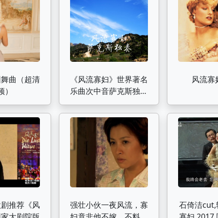
圆舞曲（超清
《风流寡妇》世界著名
风流寡妇
频）
乐曲次中音萨克斯独奏
Saxophone Cover
歌剧推荐《风
强壮小伙一夜风流，寡
石倚洁cut
国家大剧院版
妇竟非他不嫁，不料结
寡妇,201