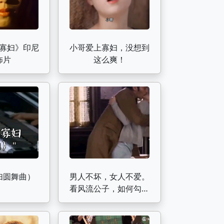
寡妇》印尼
小哥爱上寡妇，没想到
怖片
这么爽！
妇圆舞曲）
男人不坏，女人不爱。
看风流公子，如何勾引
年轻寡妇。