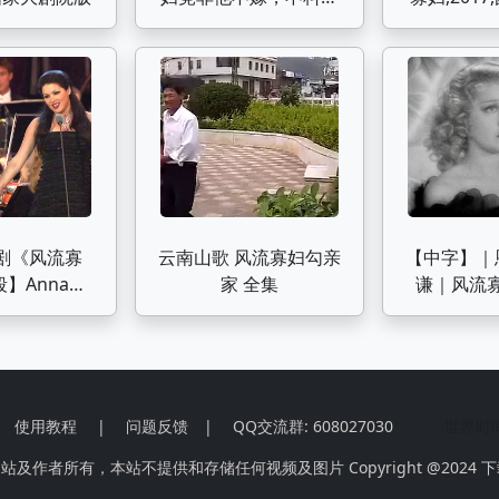
局竟这样 (3)
剧《风流寡
云南山歌 风流寡妇勾亲
【中字】｜
】Anna
家 全集
谦｜风流寡妇
o&Placido
o丨Lippen
gen（双唇缄
默）
使用教程
|
问题反馈
|
QQ交流群: 608027030
世界时
作者所有，本站不提供和存储任何视频及图片 Copyright @2024
下