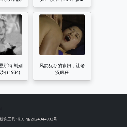
永
恩斯特·刘别
风韵犹存的寡妇，让老
 (1934)
汉疯狂
间
载狗工具
湘ICP备2024044902号