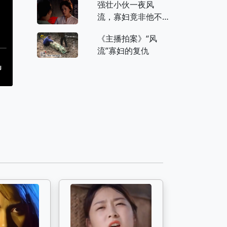
强壮小伙一夜风
音乐会录像-2
流，寡妇竟非他不
嫁，不料结局竟这
《主播拍案》“风
样 (9)
流”寡妇的复仇