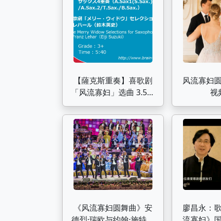
【薩克斯重奏】喜歌剧
风流寡妇
「风流寡妇」选曲 3.5級
视
/ ENMS-84237
《风流寡妇圆舞曲》安
廖昌永：
德烈·瑞欧与约翰·施特劳
流寡妇》