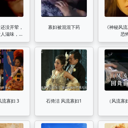
门还没开荤，
寡妇被混混下药
《神秘风流
女人滋味，忍
恐
人帮了一次忙
风流寡妇 3
石倚洁 风流寡妇1
（风流寡