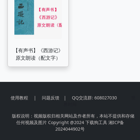
版本）
【有声书】《西游记》
原文朗读（配文字）
使用教程
|
问题反馈
|
QQ交流群: 608027030
世
界时间
版权说明：视频版权归相关网站及作者所有，本站不提供和存储
任何视频及图片 Copyright @2024
下载狗工具
湘ICP备
2024044902号