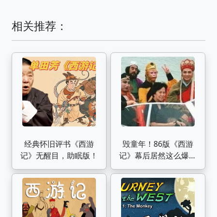
相关推荐：
经典怀旧评书《西游
毁童年！86版《西游
记》无醒目，助眠版！
记》幕后居然这么爆笑
（演员篇）