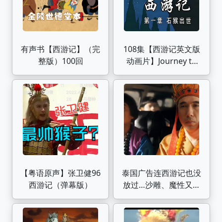
有声书【西游记】（完
108集【西游记英文版
整版）100回
动画片】Journey to
the west 高级动画 中
英文双语字幕 看动画
学英语停不下来
【粤语原声】张卫健96
泰国广告连西游记也没
西游记（弹幕版）
放过…沙雕、魔性又洗
脑哈哈哈哈