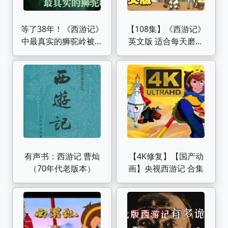
等了38年！《西游记》
【108集】《西游记》
中最真实的狮驼岭被我
英文版 适合每天磨耳
用AI还原！
朵！绝佳的口语听力练
习素材！
有声书：西游记 曹灿
【4K修复】【国产动
（70年代老版本）
画】央视西游记 合集