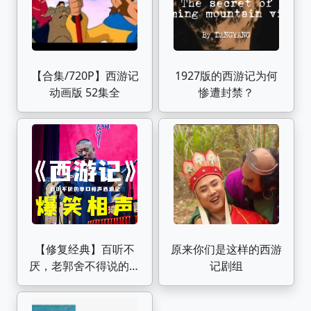
【合集/720P】西游记
1927版的西游记为何
动画版 52集全
惨遭封禁？
【修复经典】百听不
原来你们是这样的西游
厌，老郭舍不得说的单
记剧组
口相声:《西游记》郭
德纲（北展、天津两个