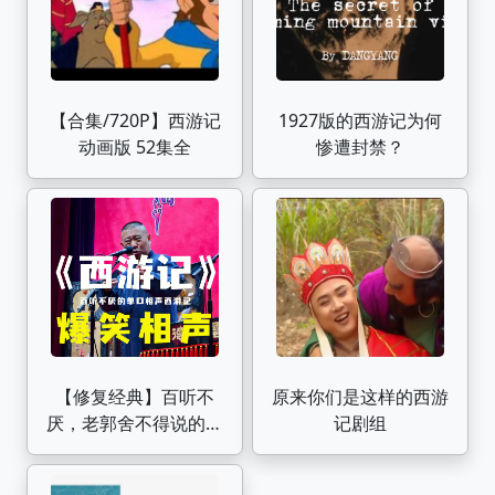
【合集/720P】西游记
1927版的西游记为何
动画版 52集全
惨遭封禁？
【修复经典】百听不
原来你们是这样的西游
厌，老郭舍不得说的单
记剧组
口相声:《西游记》郭
德纲（北展、天津两个