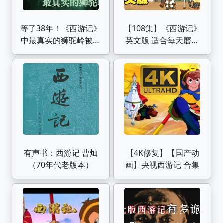
等了38年！《西游记》
【108集】《西游记》
中最真实的狮驼岭被我
英文版 适合每天磨耳
用AI还原！
朵！绝佳的口语听力练
习素材！
有声书：西游记 曹灿
【4K修复】【国产动
（70年代老版本）
画】央视西游记 合集