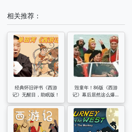
相关推荐：
经典怀旧评书《西游
毁童年！86版《西游
记》无醒目，助眠版！
记》幕后居然这么爆笑
（演员篇）