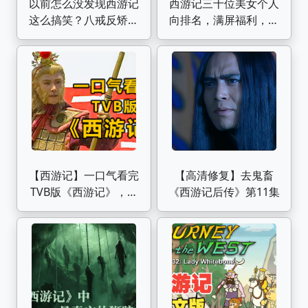
以前怎么没发现西游记
西游记三十位美女个人
这么搞笑？八戒反矫情
向排名，满屏福利，自
达人，这剧废话文学鼻
备纸巾
祖
【西游记】一口气看完
【高清修复】去鬼畜
TVB版《西游记》，翻
《西游记后传》第11集
拍经典的巅峰之作！