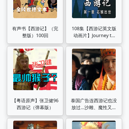
有声书【西游记】（完
108集【西游记英文版
整版）100回
动画片】Journey to
the west 高级动画 中
英文双语字幕 看动画
学英语停不下来
【粤语原声】张卫健96
泰国广告连西游记也没
西游记（弹幕版）
放过…沙雕、魔性又洗
脑哈哈哈哈