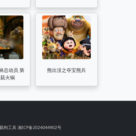
总动员 第
熊出没之夺宝熊兵
4集 蘑菇火锅
间
载狗工具
湘ICP备2024044902号