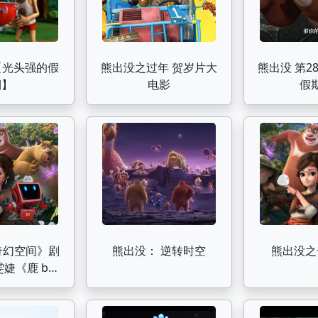
【光头强的假
熊出没之过年 贺岁片大
熊出没 第2
期】
电影
假
奇幻空间》剧
熊出没： 逆转时空
熊出没之
雯婕《鹿 be
歌曲MV纯歌版
无痕作品