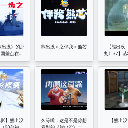
《熊出没》的那
熊出没＞之伴我＞熊芯
【熊出没
美国差点在中
丸》37】丛
场战争？【乌
版
校尉】
电影】熊出没
久等啦，这是不是你想
【熊出没
（90分钟完
看到的《熊出没》十周