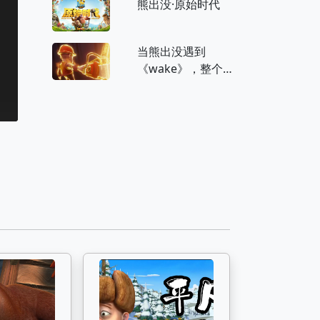
熊出没·原始时代
它看完吗？
当熊出没遇到
《wake》，整个狗
熊岭都燃起来了！