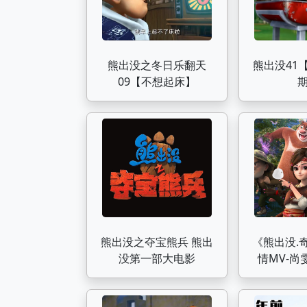
熊出没之冬日乐翻天
熊出没41
09【不想起床】
熊出没之夺宝熊兵 熊出
《熊出没.
没第一部大电影
情MV-尚
free》
飞雪