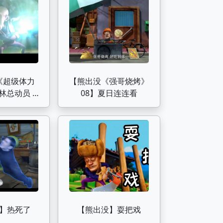
《超级体力
【熊出没《强哥烧烤》
林总动员 旧
08】夏日连连看
未删
】热死了
【熊出没】耍把戏