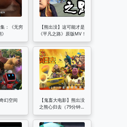
8集：《无穷
【熊出没】这可能才是
期》
《平凡之路》原版MV！
奇幻空间
【鬼畜大电影】熊出没
之熊心归去（79分钟完
整版）