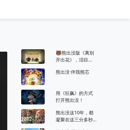
🐻熊出没版《离别
开出花》，泪目
了！
熊出没·伴我熊芯
用《狂飙》的方式
打开熊出没！
熊出没这10年，都
凝聚在这三分多秒
的视频中，你能把