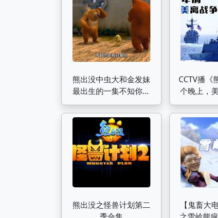
熊出没中虫大和金发妹
CCTV播
最出生的一集不知你还
个晚上，
有印象吗？
国搞起一
鸦
熊出没之怪兽计划第二
【鬼畜大
季合集
之雪岭熊疯