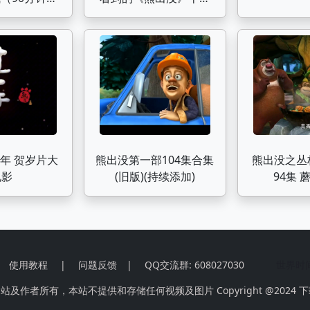
版）
年主题曲MV？点击查收
十年珍藏回忆！
年 贺岁片大
熊出没第一部104集合集
熊出没之丛林
电影
(旧版)(持续添加)
9
使用教程
|
问题反馈
|
QQ交流群: 608027030
世界时
作者所有，本站不提供和存储任何视频及图片 Copyright @2024
下