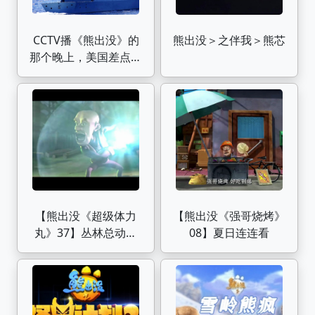
CCTV播《熊出没》的
熊出没＞之伴我＞熊芯
那个晚上，美国差点在
中国搞起一场战争？
【乌鸦校尉】
【熊出没《超级体力
【熊出没《强哥烧烤》
丸》37】丛林总动员
08】夏日连连看
旧版未删