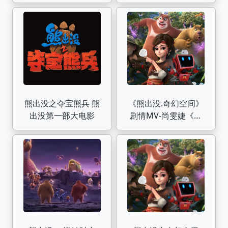
MV！
熊出没之夺宝熊兵 熊
《熊出没.奇幻空间》
出没第一部大电影
剧情MV-尚雯婕《鹿
be free》歌曲MV纯歌
版 飞雪无痕作品