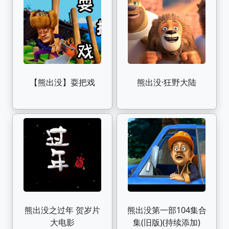
【熊出没】耍把戏
熊出没·狂野大陆
熊出没之过年 贺岁片
熊出没第一部104集合
大电影
集(旧版)(持续添加)