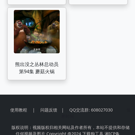
熊出没之丛林总动员
第94集 蘑菇火锅
使用教程
|
问题反馈
|
QQ交流群: 608027030
世
界时间
版权说明：视频版权归相关网站及作者所有，本站不提供和存储
任何视频及图片 Copyright @2024
下载狗工具
湘ICP备