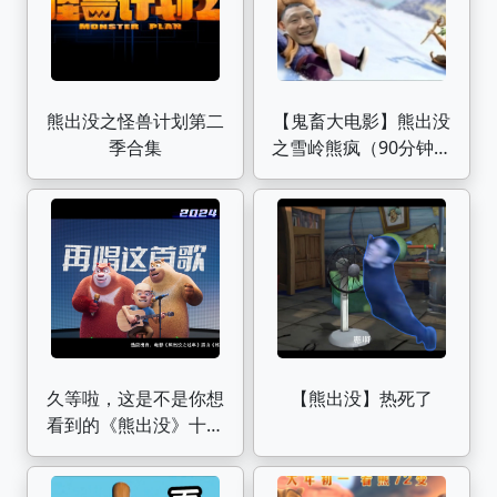
熊出没之怪兽计划第二
【鬼畜大电影】熊出没
季合集
之雪岭熊疯（90分钟完
整版）
久等啦，这是不是你想
【熊出没】热死了
看到的《熊出没》十周
年主题曲MV？点击查
收十年珍藏回忆！