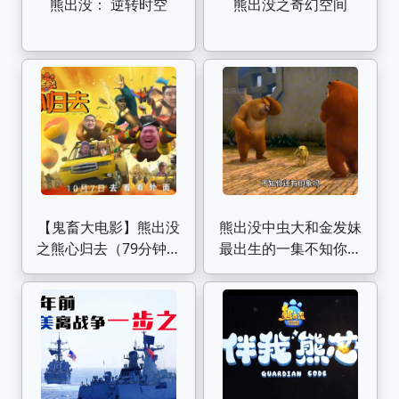
熊出没： 逆转时空
熊出没之奇幻空间
【鬼畜大电影】熊出没
熊出没中虫大和金发妹
之熊心归去（79分钟完
最出生的一集不知你还
整版）
有印象吗？