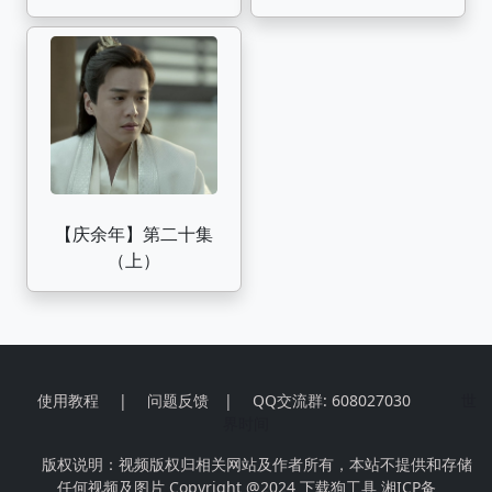
的结局都是想好了的
情讲解 穿越的范闲如
敬请期待第二季
何解开老妈的神秘身
份？
【庆余年】第二十集
（上）
使用教程
|
问题反馈
|
QQ交流群: 608027030
世
界时间
版权说明：视频版权归相关网站及作者所有，本站不提供和存储
任何视频及图片 Copyright @2024
下载狗工具
湘ICP备