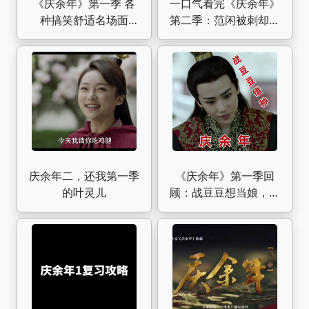
《庆余年》第一季 各
一口气看完《庆余年》
种搞笑舒适名场面
第二季：范闲被刺却起
（八）
死回生？原来一切都在
计划之中（上）
庆余年二，还我第一季
《庆余年》第一季回
的叶灵儿
顾：战豆豆想当娘，司
理理和海棠朵朵找来范
闲帮忙！