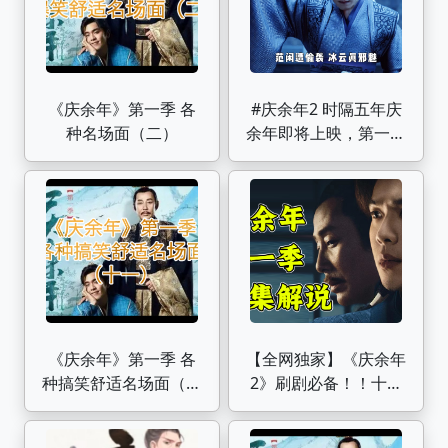
《庆余年》第一季 各
#庆余年2 时隔五年庆
种名场面（二）
余年即将上映，第一季
的剧情还记得多少？
《庆余年》第一季 各
【全网独家】《庆余年
种搞笑舒适名场面（十
2》刷剧必备！！十万
一）
字解说《庆余年》第一
季速看！