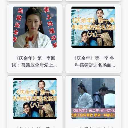
算）
絮 风止意难平（张若
昀辛芷蕾王阳）
《庆余年》第一季回
《庆余年》第一季 各
顾：孤篇压全唐爱上鸡
种搞笑舒适名场面
腿姑娘！
（九）