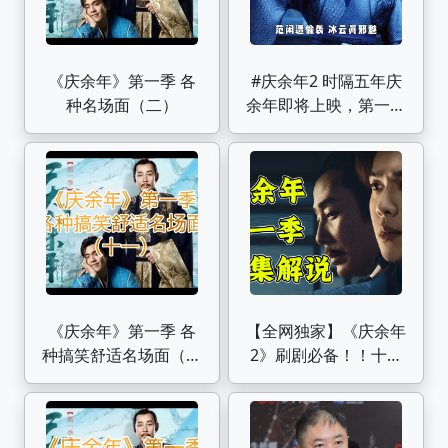
《庆余年》第一季 各
#庆余年2 时隔五年庆
种名场面（二）
余年即将上映，第一季
的剧情还记得多少？
《庆余年》第一季 各
【全网独家】《庆余年
种搞笑舒适名场面（十
2》刷剧必备！！十万
一）
字解说《庆余年》第一
季速看！