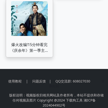
何解开老妈的神秘身
份？
爆火改编!15分钟看完
《庆余年》第一季主线
剧情,看范闲穿越古代
搅弄朝堂!
使用教程
|
问题反馈
|
QQ交流群: 608027030
世
界时间
版权说明：视频版权归相关网站及作者所有，本站不提供和存储
任何视频及图片 Copyright @2024
下载狗工具
湘ICP备
2024044902号