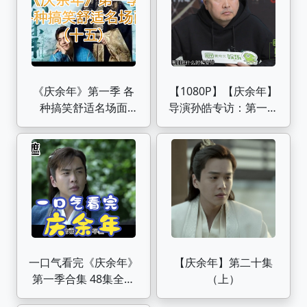
《庆余年》第一季 各
【1080P】【庆余年】
种搞笑舒适名场面
导演孙皓专访：第一季
（十五）
的结局都是想好了的
敬请期待第二季
一口气看完《庆余年》
【庆余年】第二十集
第一季合集 48集全剧
（上）
情讲解 穿越的范闲如