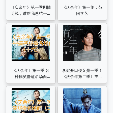
《庆余年》第一季剧情
《庆余年》第一集：范
明线，谁帮我总结一下
闲学艺
暗线！
《庆余年》第一季 各
李健开口便又是一季！
种搞笑舒适名场面
《庆余年第二季》主题
（十六）
曲《有生之年》MV