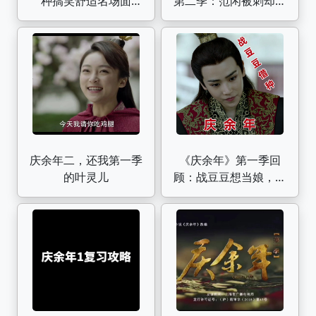
种搞笑舒适名场面
第二季：范闲被刺却起
（八）
死回生？原来一切都在
计划之中（上）
庆余年二，还我第一季
《庆余年》第一季回
的叶灵儿
顾：战豆豆想当娘，司
理理和海棠朵朵找来范
闲帮忙！