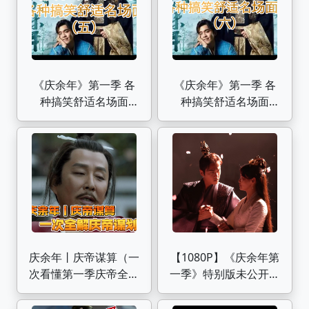
《庆余年》第一季 各
《庆余年》第一季 各
种搞笑舒适名场面
种搞笑舒适名场面
（五）
（六）
庆余年丨庆帝谋算（一
【1080P】《庆余年第
次看懂第一季庆帝全谋
一季》特别版未公开花
算）
絮 风止意难平（张若
昀辛芷蕾王阳）