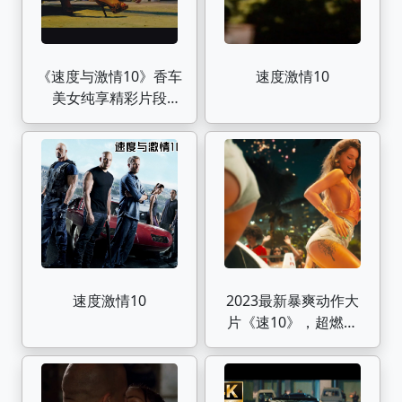
《速度与激情10》香车
速度激情10
美女纯享精彩片段
（3）
速度激情10
2023最新暴爽动作大
片《速10》，超燃打
斗，炸裂输出，过瘾！