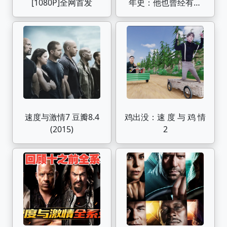
[1080P]全网首发
年史：他也曾经有头
发？
速度与激情7 豆瓣8.4
鸡出没：速 度 与 鸡 情
(2015)
2