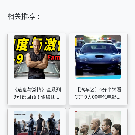
相关推荐：
《速度与激情》全系列
【汽车迷】6分半钟看
9+1部回顾！偷盗团伙
完“10大00年代电影中
如何变超级英雄！无缝
的经典汽车追逐镜头”
链接《速度与激情10》