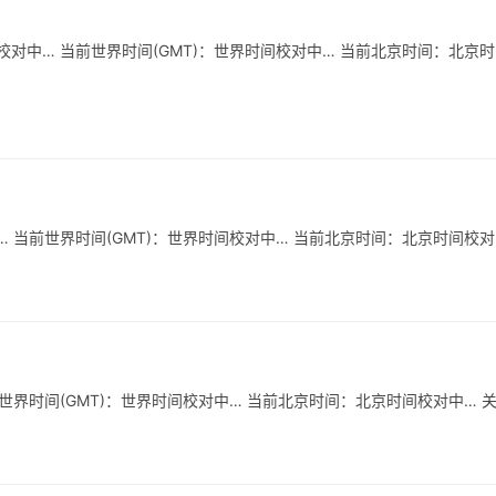
对中… 当前世界时间(GMT)：世界时间校对中… 当前北京时间：北京时
当前世界时间(GMT)：世界时间校对中… 当前北京时间：北京时间校对中… 
界时间(GMT)：世界时间校对中… 当前北京时间：北京时间校对中… 关于科