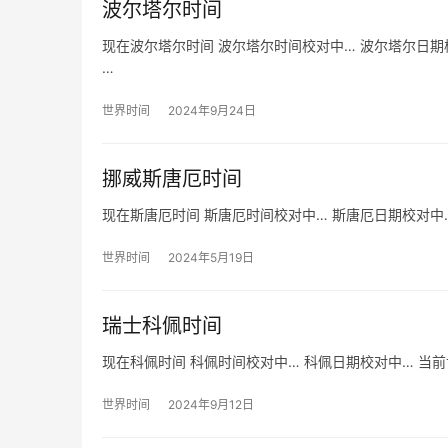
波尔塔尔时间
现在波尔塔尔时间 波尔塔尔时间校对中… 波尔塔尔日期校
…
世界时间
2024年9月24日
挪威斯唐厄时间
现在斯唐厄时间 斯唐厄时间校对中… 斯唐厄日期校对中… 
世界时间
2024年5月19日
瑞士科佩时间
现在科佩时间 科佩时间校对中… 科佩日期校对中… 当前世
世界时间
2024年9月12日