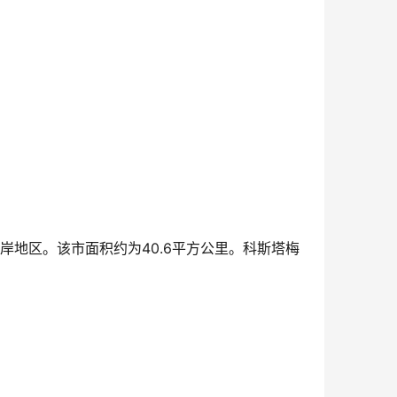
岸地区。该市面积约为40.6平方公里。科斯塔梅