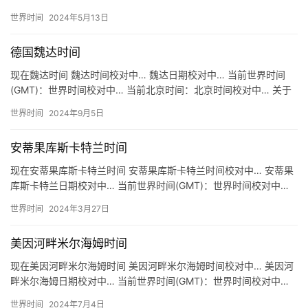
关于林皮奥时间 地区：巴拉圭 林皮奥 时区：UTC…
世界时间
2024年5月13日
德国魏达时间
现在魏达时间 魏达时间校对中… 魏达日期校对中… 当前世界时间
(GMT)：世界时间校对中… 当前北京时间：北京时间校对中… 关于
魏达时间 地区：德国 魏达 Weida 时区：UTC…
世界时间
2024年9月5日
安蒂果库斯卡特兰时间
现在安蒂果库斯卡特兰时间 安蒂果库斯卡特兰时间校对中… 安蒂果
库斯卡特兰日期校对中… 当前世界时间(GMT)：世界时间校对中…
当前北京时间：北京时间校对中… 关于安蒂果库斯卡特兰…
世界时间
2024年3月27日
美因河畔米尔海姆时间
现在美因河畔米尔海姆时间 美因河畔米尔海姆时间校对中… 美因河
畔米尔海姆日期校对中… 当前世界时间(GMT)：世界时间校对中…
当前北京时间：北京时间校对中… 关于美因河畔米尔海姆…
世界时间
2024年7月4日