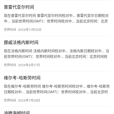
普雷代亚尔时间
现在普雷代亚尔时间 普雷代亚尔时间校对中… 普雷代亚尔日期校对
中… 当前世界时间(GMT)：世界时间校对中… 当前北京时间：北京
时间校对中… 关于普雷代亚尔时间 地区：罗马尼亚 普…
世界时间
2024年11月25日
挪威法格内斯时间
现在法格内斯时间 法格内斯时间校对中… 法格内斯日期校对中… 当
前世界时间(GMT)：世界时间校对中… 当前北京时间：北京时间校
对中… 关于法格内斯时间 地区：挪威 法格内斯 Fa…
世界时间
2024年5月17日
维尔考-哈斯劳时间
现在维尔考-哈斯劳时间 维尔考-哈斯劳时间校对中… 维尔考-哈斯劳
日期校对中… 当前世界时间(GMT)：世界时间校对中… 当前北京时
间：北京时间校对中… 关于维尔考-哈斯劳时间 地…
世界时间
2024年7月29日
迪滕海姆时间