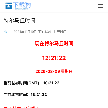
特尔马丘时间
小 二
2024年11月19日 下午4:34
世界时间
现在特尔马丘时间
12:21:22
2026-08-09 星期日
当前世界时间(GMT)：
10:21:22
当前北京时间：
18:21:22