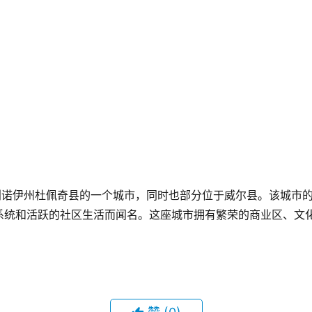
美国伊利诺伊州杜佩奇县的一个城市，同时也部分位于威尔县。该城市
系统和活跃的社区生活而闻名。这座城市拥有繁荣的商业区、文