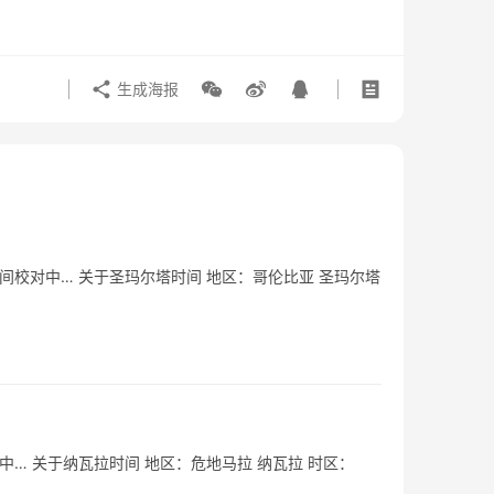
生成海报
间校对中… 关于圣玛尔塔时间 地区：哥伦比亚 圣玛尔塔
中… 关于纳瓦拉时间 地区：危地马拉 纳瓦拉 时区：