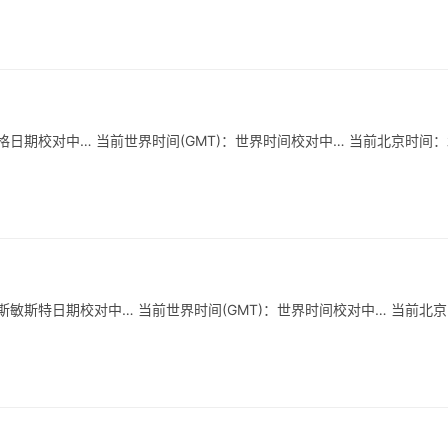
日期校对中… 当前世界时间(GMT)：世界时间校对中… 当前北京时间：
斯敏斯特日期校对中… 当前世界时间(GMT)：世界时间校对中… 当前北