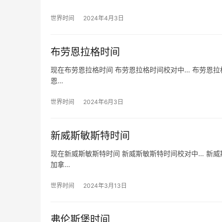
世界时间
2024年4月3日
布劳恩拉格时间
现在布劳恩拉格时间 布劳恩拉格时间校对中… 布劳恩拉格
恩…
世界时间
2024年6月3日
新威斯敏斯特时间
现在新威斯敏斯特时间 新威斯敏斯特时间校对中… 新威
加拿…
世界时间
2024年3月13日
弗伦斯堡时间