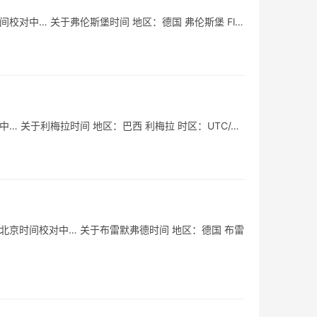
校对中… 关于弗伦斯堡时间 地区：德国 弗伦斯堡 Fl…
… 关于利梅拉时间 地区：巴西 利梅拉 时区：UTC/…
北京时间校对中… 关于布雷默弗德时间 地区：德国 布雷