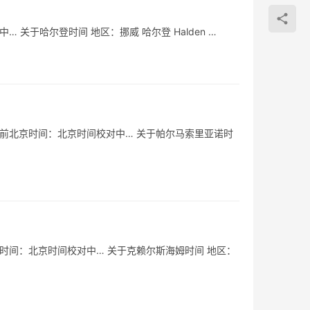
关于哈尔登时间 地区：挪威 哈尔登 Halden …
当前北京时间：北京时间校对中… 关于帕尔马索里亚诺时
京时间：北京时间校对中… 关于克赖尔斯海姆时间 地区：