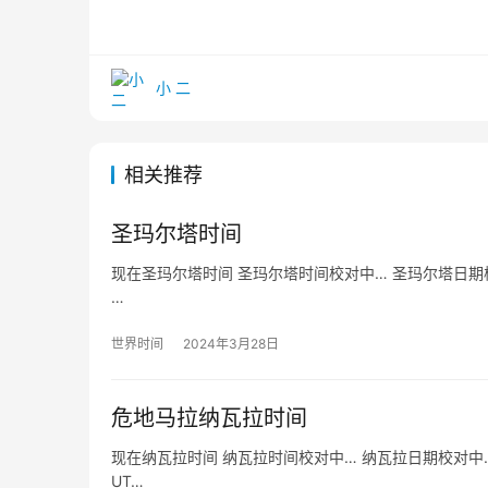
小 二
相关推荐
圣玛尔塔时间
现在圣玛尔塔时间 圣玛尔塔时间校对中… 圣玛尔塔日期校
…
世界时间
2024年3月28日
危地马拉纳瓦拉时间
现在纳瓦拉时间 纳瓦拉时间校对中… 纳瓦拉日期校对中…
UT…