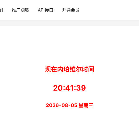
们
推广赚钱
API接口
开通会员
现在内珀维尔时间
20:41:39
2026-08-05 星期三