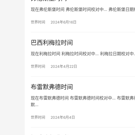
现在弗伦斯堡时间 弗伦斯堡时间校对中… 弗伦斯堡日期校
世界时间
2024年6月16日
巴西利梅拉时间
现在利梅拉时间 利梅拉时间校对中… 利梅拉日期校对中…
世界时间
2024年4月22日
布雷默弗德时间
现在布雷默弗德时间 布雷默弗德时间校对中… 布雷默弗德
默…
世界时间
2024年6月4日