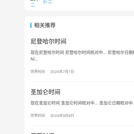
小 二
相关推荐
尼登哈尔时间
现在尼登哈尔时间 尼登哈尔时间校对中… 尼登哈尔日期校
Ni…
世界时间
2024年7月7日
圣加仑时间
现在圣加仑时间 圣加仑时间校对中… 圣加仑日期校对中…
世界时间
2024年9月8日