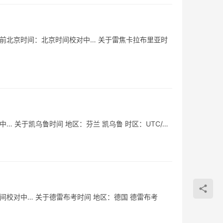
当前北京时间：北京时间校对中… 关于雷焦卡拉布里亚时
… 关于凯乌鲁时间 地区：芬兰 凯乌鲁 时区：UTC/…
间校对中… 关于德雷布考时间 地区：德国 德雷布考