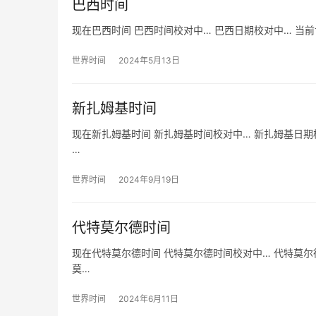
巴西时间
现在巴西时间 巴西时间校对中… 巴西日期校对中… 当前世
世界时间
2024年5月13日
新扎姆基时间
现在新扎姆基时间 新扎姆基时间校对中… 新扎姆基日期校
…
世界时间
2024年9月19日
代特莫尔德时间
现在代特莫尔德时间 代特莫尔德时间校对中… 代特莫尔德
莫…
世界时间
2024年6月11日