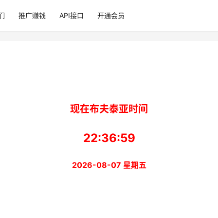
们
推广赚钱
API接口
开通会员
现在布夫泰亚时间
22:37:00
2026-08-07 星期五