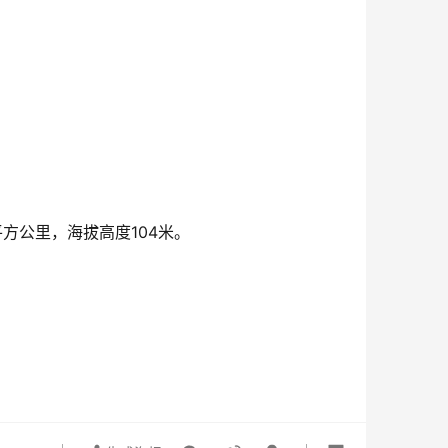
方公里，海拔高度104米。