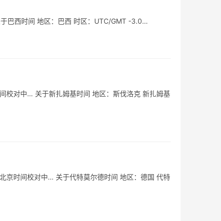
时间 地区：巴西 时区：UTC/GMT -3.0…
间校对中… 关于新扎姆基时间 地区：斯伐洛克 新扎姆基
北京时间校对中… 关于代特莫尔德时间 地区：德国 代特