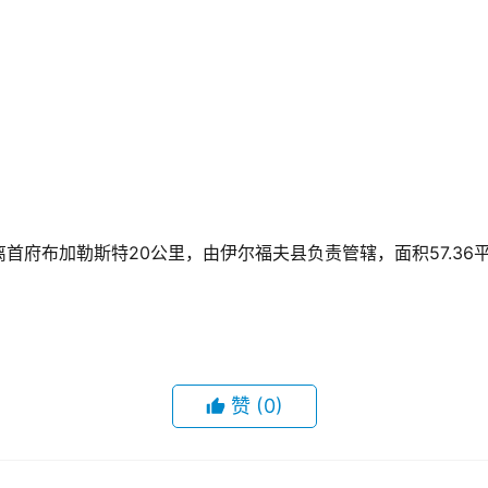
府布加勒斯特20公里，由伊尔福夫县负责管辖，面积57.36平
赞
(0)