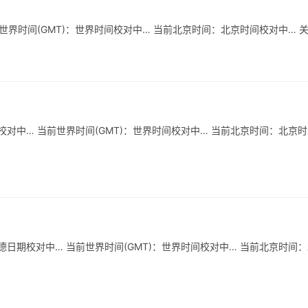
界时间(GMT)：世界时间校对中… 当前北京时间：北京时间校对中… 关于巴西
对中… 当前世界时间(GMT)：世界时间校对中… 当前北京时间：北京时
日期校对中… 当前世界时间(GMT)：世界时间校对中… 当前北京时间：