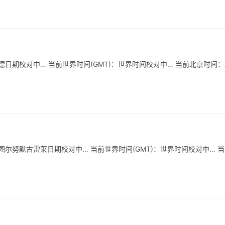
德日期校对中… 当前世界时间(GMT)：世界时间校对中… 当前北京时间
图尔努默古雷莱日期校对中… 当前世界时间(GMT)：世界时间校对中… 