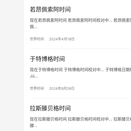
若昂佩索阿时间
现在若昂佩索阿时间 若昂佩索阿时间校对中… 若昂佩索阿
佩…
世界时间
2024年4月18日
于特博格时间
现在于特博格时间 于特博格时间校对中… 于特博格日期校
Jü…
世界时间
2024年6月26日
拉斯滕贝格时间
现在拉斯滕贝格时间 拉斯滕贝格时间校对中… 拉斯滕贝格
滕…