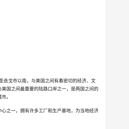
的圣迭戈市以南，与美国之间有着密切的经济、文
与美国之间最重要的陆路口岸之一，是两国之间的
城市。
中心之一，拥有许多工厂和生产基地，为当地经济