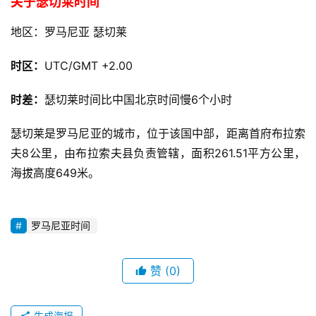
关于瑟切莱时间
地区：罗马尼亚 瑟切莱
时区：
UTC/GMT +2.00
时差：
瑟切莱时间比中国北京时间慢6个小时
瑟切莱是罗马尼亚的城市，位于该国中部，距离首府布拉索
夫8公里，由布拉索夫县负责管辖，面积261.51平方公里，
海拔高度649米。
罗马尼亚时间
赞
(0)
生成海报