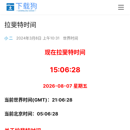
拉斐特时间
小 二
2024年3月8日 上午10:31
世界时间
现在拉斐特时间
15:06:28
2026-08-07 星期五
当前世界时间(GMT)：
21:06:28
当前北京时间：
05:06:28