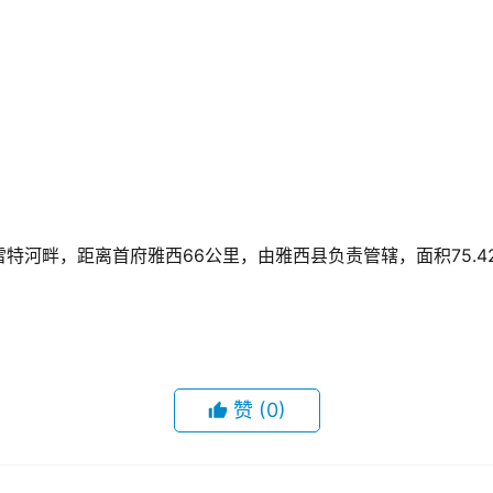
河畔，距离首府雅西66公里，由雅西县负责管辖，面积75.4
赞
(0)