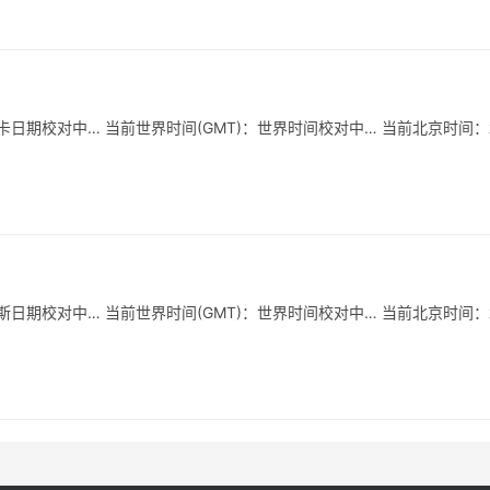
卡日期校对中… 当前世界时间(GMT)：世界时间校对中… 当前北京时间
日期校对中… 当前世界时间(GMT)：世界时间校对中… 当前北京时间：