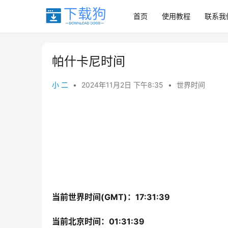
首页
使用教程
联系我
帕什卡尼时间
小 二
•
2024年11月2日 下午8:35
•
世界时间
当前世界时间(GMT)：
17:31:40
当前北京时间：
01:31:40