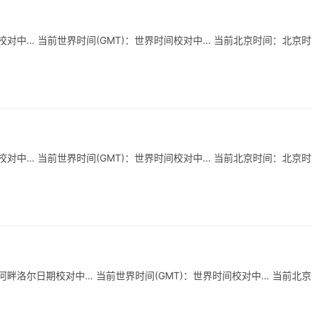
对中… 当前世界时间(GMT)：世界时间校对中… 当前北京时间：北京时
对中… 当前世界时间(GMT)：世界时间校对中… 当前北京时间：北京时
河畔洛尔日期校对中… 当前世界时间(GMT)：世界时间校对中… 当前北