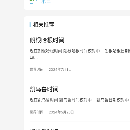
小 二
相关推荐
朗根哈根时间
现在朗根哈根时间 朗根哈根时间校对中… 朗根哈根日期校
La…
世界时间
2024年7月1日
凯乌鲁时间
现在凯乌鲁时间 凯乌鲁时间校对中… 凯乌鲁日期校对中…
世界时间
2024年5月28日