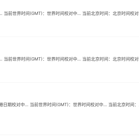
当前世界时间(GMT)：世界时间校对中… 当前北京时间：北京时间校对中… 
当前世界时间(GMT)：世界时间校对中… 当前北京时间：北京时间校对中…
港日期校对中… 当前世界时间(GMT)：世界时间校对中… 当前北京时间