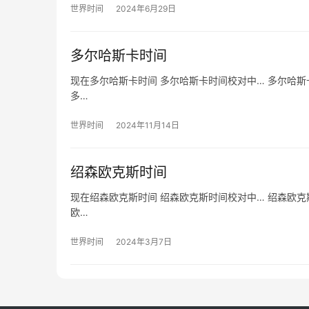
世界时间
2024年6月29日
多尔哈斯卡时间
现在多尔哈斯卡时间 多尔哈斯卡时间校对中… 多尔哈斯
多…
世界时间
2024年11月14日
绍森欧克斯时间
现在绍森欧克斯时间 绍森欧克斯时间校对中… 绍森欧克斯
欧…
世界时间
2024年3月7日