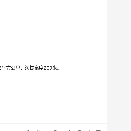
2平方公里，海拔高度209米。