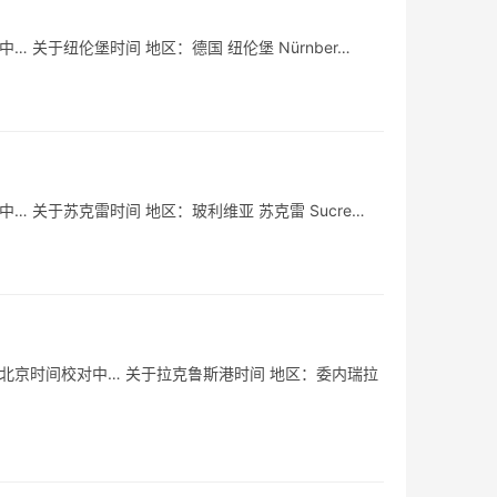
关于纽伦堡时间 地区：德国 纽伦堡 Nürnber…
 关于苏克雷时间 地区：玻利维亚 苏克雷 Sucre…
：北京时间校对中… 关于拉克鲁斯港时间 地区：委内瑞拉