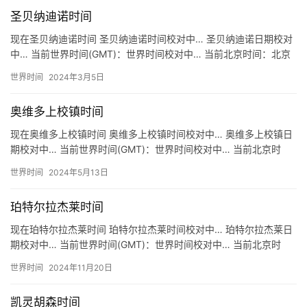
圣贝纳迪诺时间
现在圣贝纳迪诺时间 圣贝纳迪诺时间校对中… 圣贝纳迪诺日期校对
中… 当前世界时间(GMT)：世界时间校对中… 当前北京时间：北京
时间校对中… 关于圣贝纳迪诺时间 地区：美国 圣贝纳…
世界时间
2024年3月5日
奥维多上校镇时间
现在奥维多上校镇时间 奥维多上校镇时间校对中… 奥维多上校镇日
期校对中… 当前世界时间(GMT)：世界时间校对中… 当前北京时
间：北京时间校对中… 关于奥维多上校镇时间 地区：巴拉…
世界时间
2024年5月13日
珀特尔拉杰莱时间
现在珀特尔拉杰莱时间 珀特尔拉杰莱时间校对中… 珀特尔拉杰莱日
期校对中… 当前世界时间(GMT)：世界时间校对中… 当前北京时
间：北京时间校对中… 关于珀特尔拉杰莱时间 地区：罗马…
世界时间
2024年11月20日
凯灵胡森时间