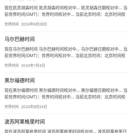
现在凯灵胡森时间 凯灵胡森时间校对中… 凯灵胡森日期校对中… 当
前世界时间(GMT)：世界时间校对中… 当前北京时间：北京时间校
对中… 关于凯灵胡森时间 地区：德国 凯灵胡森 Ke…
世界时间
2024年6月28日
马尔巴赫时间
现在马尔巴赫时间 马尔巴赫时间校对中… 马尔巴赫日期校对中… 当
前世界时间(GMT)：世界时间校对中… 当前北京时间：北京时间校
对中… 关于马尔巴赫时间 地区：德国 马尔巴赫 Ma…
世界时间
2024年7月4日
黑尔福德时间
现在黑尔福德时间 黑尔福德时间校对中… 黑尔福德日期校对中… 当
前世界时间(GMT)：世界时间校对中… 当前北京时间：北京时间校
对中… 关于黑尔福德时间 地区：德国 黑尔福德 He…
世界时间
2024年6月24日
波苏阿莱格里时间
现在波苏阿莱格里时间 波苏阿莱格里时间校对中… 波苏阿莱格里日