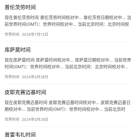
普伦茨劳时间
现在普伦茨劳时间 普伦茨劳时间校对中… 普伦茨劳日期校对中… 当
前世界时间(GMT)：世界时间校对中… 当前北京时间：北京时间校
对中… 关于普伦茨劳时间 地区：德国 普伦茨劳 Pr…
世界时间
2024年7月13日
库萨莫时间
现在库萨莫时间 库萨莫时间校对中… 库萨莫日期校对中… 当前世界
时间(GMT)：世界时间校对中… 当前北京时间：北京时间校对中…
关于库萨莫时间 地区：芬兰 库萨莫 Kuusamo…
世界时间
2024年5月28日
皮耶克赛迈基时间
现在皮耶克赛迈基时间 皮耶克赛迈基时间校对中… 皮耶克赛迈基日
期校对中… 当前世界时间(GMT)：世界时间校对中… 当前北京时
间：北京时间校对中… 关于皮耶克赛迈基时间 地区：芬兰…
世界时间
2024年5月29日
普雷韦扎时间