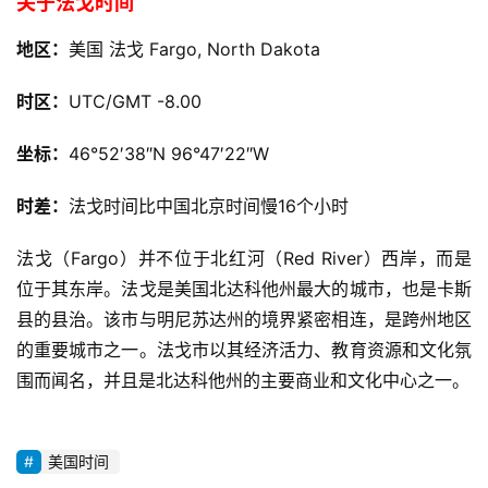
关于法戈时间
地区：
美国 法戈 Fargo, North Dakota
时区：
UTC/GMT -8.00
坐标：
46°52′38″N
96°47′22″W
时差：
法戈时间比中国北京时间慢16个小时
法戈（Fargo）并不位于北红河（Red River）西岸，而是
位于其东岸。法戈是美国北达科他州最大的城市，也是卡斯
县的县治。该市与明尼苏达州的境界紧密相连，是跨州地区
的重要城市之一。法戈市以其经济活力、教育资源和文化氛
围而闻名，并且是北达科他州的主要商业和文化中心之一。
美国时间