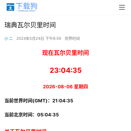
瑞典瓦尔贝里时间
小 二
2024年5月24日 下午8:59
世界时间
现在瓦尔贝里时间
23:04:35
2026-08-06 星期四
当前世界时间(GMT)：
21:04:35
当前北京时间：
05:04:35