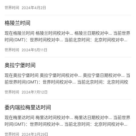
当前北京时间：北京时间校对中… 关于圣卡塔琳娜皮努拉…
世界时间
2024年4月2日
格陵兰时间
现在格陵兰时间 格陵兰时间校对中… 格陵兰日期校对中… 当前世界
时间(GMT)：世界时间校对中… 当前北京时间：北京时间校对中…
关于格陵兰时间 地区：格陵兰 时区：UTC/GMT…
世界时间
2024年5月11日
奥拉宁堡时间
现在奥拉宁堡时间 奥拉宁堡时间校对中… 奥拉宁堡日期校对中… 当
前世界时间(GMT)：世界时间校对中… 当前北京时间：北京时间校
对中… 关于奥拉宁堡时间 地区：德国 奥拉宁堡 Or…
世界时间
2024年7月12日
委内瑞拉梅里达时间
现在梅里达时间 梅里达时间校对中… 梅里达日期校对中… 当前世界
时间(GMT)：世界时间校对中… 当前北京时间：北京时间校对中…
关于梅里达时间 地区：委内瑞拉 梅里达 时区：UT…
世界时间
2024年3月29日