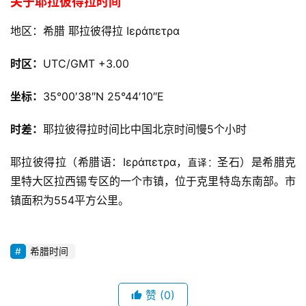
关于耶拉彼得拉时间
地区：希腊 耶拉彼得拉 Ιεράπετρα
时区：
UTC/GMT +3.00
坐标：
35°00′38″N
25°44′10″E
时差：
耶拉彼得拉时间比中国北京时间慢5个小时
耶拉彼得拉
（希腊语：
Ιεράπετρα
，
圣石）是希腊克
直译：
里特大区拉西锡专区的一个市镇，位于克里特岛东南部。市
镇面积为554平方公里。
希腊时间
赞
(0)