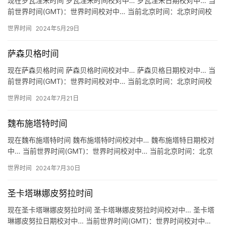
现在罗瓦涅米时间 罗瓦涅米时间校对中… 罗瓦涅米日期校对中… 当
前世界时间(GMT)：世界时间校对中… 当前北京时间：北京时间校
对中… 关于阿卡时间 地区：芬兰 罗瓦涅米 Rova…
世界时间
2024年5月29日
萨森贝格时间
现在萨森贝格时间 萨森贝格时间校对中… 萨森贝格日期校对中… 当
前世界时间(GMT)：世界时间校对中… 当前北京时间：北京时间校
对中… 关于萨森贝格时间 地区：德国 萨森贝格 Sa…
世界时间
2024年7月21日
魏布施塔特时间
现在魏布施塔特时间 魏布施塔特时间校对中… 魏布施塔特日期校对
中… 当前世界时间(GMT)：世界时间校对中… 当前北京时间：北京
时间校对中… 关于魏布施塔特时间 地区：德国 魏布施…
世界时间
2024年7月30日
圣卡塔琳娜皮努拉时间
现在圣卡塔琳娜皮努拉时间 圣卡塔琳娜皮努拉时间校对中… 圣卡塔
琳娜皮努拉日期校对中… 当前世界时间(GMT)：世界时间校对中…