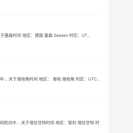
森时间 地区：德国 塞森 Seesen 时区：UT…
… 关于海地角时间 地区： 海地 海地角 时区：UTC…
间校对中… 关于塔拉甘特时间 地区：智利 塔拉甘特 时