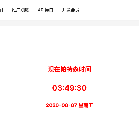
们
推广赚钱
API接口
开通会员
现在帕特森时间
03:49:31
2026-08-07 星期五