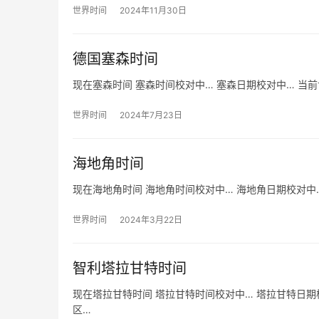
世界时间
2024年11月30日
德国塞森时间
现在塞森时间 塞森时间校对中… 塞森日期校对中… 当前世
世界时间
2024年7月23日
海地角时间
现在海地角时间 海地角时间校对中… 海地角日期校对中…
世界时间
2024年3月22日
智利塔拉甘特时间
现在塔拉甘特时间 塔拉甘特时间校对中… 塔拉甘特日期校
区…