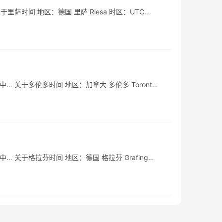
萨时间 地区：德国 里萨 Riesa 时区：UTC…
 关于多伦多时间 地区：加拿大 多伦多 Toront…
关于格拉芬时间 地区：德国 格拉芬 Grafing…