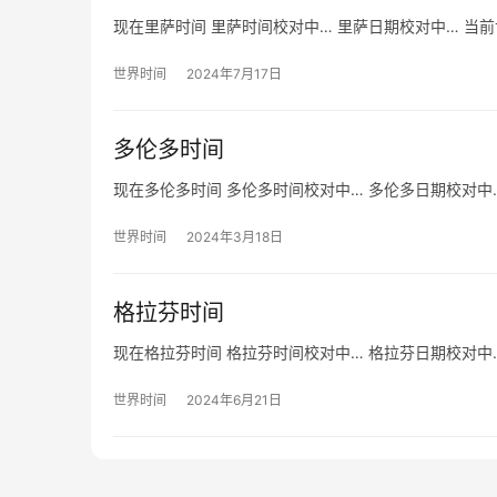
现在里萨时间 里萨时间校对中… 里萨日期校对中… 当前世
世界时间
2024年7月17日
多伦多时间
现在多伦多时间 多伦多时间校对中… 多伦多日期校对中… 
世界时间
2024年3月18日
格拉芬时间
现在格拉芬时间 格拉芬时间校对中… 格拉芬日期校对中… 
世界时间
2024年6月21日