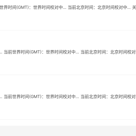
界时间(GMT)：世界时间校对中… 当前北京时间：北京时间校对中… 关于里
当前世界时间(GMT)：世界时间校对中… 当前北京时间：北京时间校对中…
当前世界时间(GMT)：世界时间校对中… 当前北京时间：北京时间校对中… 