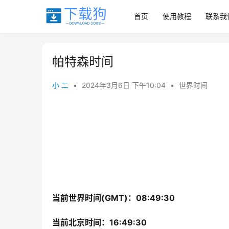
首页
使用教程
联系我
帕特森时间
小 二
•
2024年3月6日 下午10:04
•
世界时间
当前世界时间(GMT)：
08:49:31
当前北京时间：
16:49:31