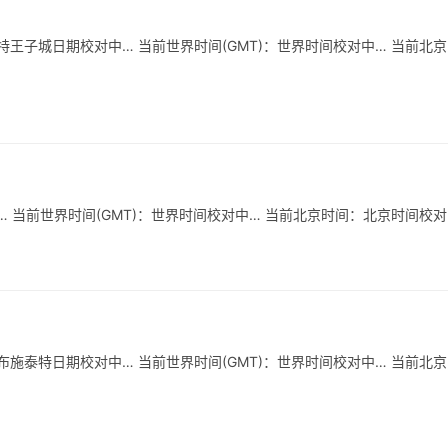
特王子城日期校对中… 当前世界时间(GMT)：世界时间校对中… 当前北
当前世界时间(GMT)：世界时间校对中… 当前北京时间：北京时间校对中… 
布施泰特日期校对中… 当前世界时间(GMT)：世界时间校对中… 当前北