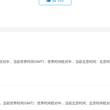
赞
(0)
对中… 当前世界时间(GMT)：世界时间校对中… 当前北京时间：北京时
 当前世界时间(GMT)：世界时间校对中… 当前北京时间：北京时间校对