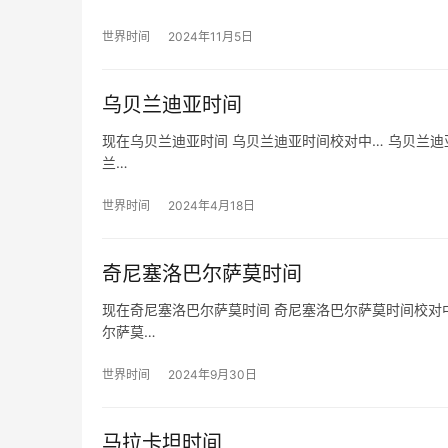
世界时间
2024年11月5日
乌贝兰迪亚时间
现在乌贝兰迪亚时间 乌贝兰迪亚时间校对中… 乌贝兰迪亚
兰…
世界时间
2024年4月18日
奇尼塞洛巴尔萨莫时间
现在奇尼塞洛巴尔萨莫时间 奇尼塞洛巴尔萨莫时间校对中
尔萨莫…
世界时间
2024年9月30日
马拉卡坦时间