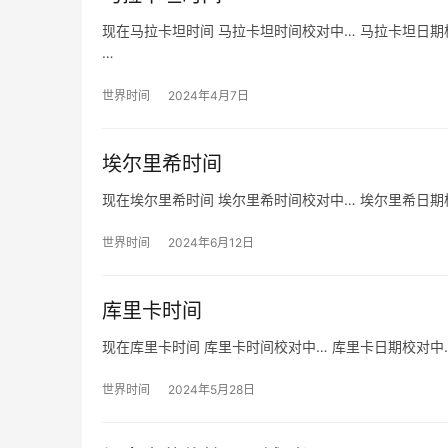
现在马拉卡坦时间 马拉卡坦时间校对中… 马拉卡坦日期校
…
世界时间
2024年4月7日
埃尔里希时间
现在埃尔里希时间 埃尔里希时间校对中… 埃尔里希日期校
世界时间
2024年6月12日
库里卡时间
现在库里卡时间 库里卡时间校对中… 库里卡日期校对中… 
世界时间
2024年5月28日