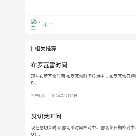
小 二
相关推荐
布罗瓦雷时间
现在布罗瓦雷时间 布罗瓦雷时间校对中… 布罗瓦雷日期校
Б…
世界时间
2024年12月3日
瑟切莱时间
现在瑟切莱时间 瑟切莱时间校对中… 瑟切莱日期校对中…
UT…