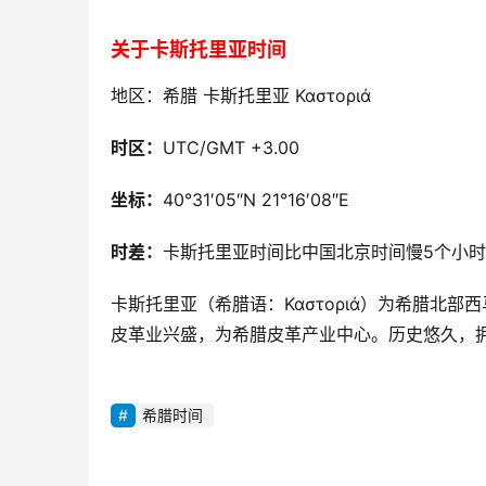
关于卡斯托里亚时间
地区：希腊 卡斯托里亚 Καστοριά
时区：
UTC/GMT +3.00
坐标：
40°31′05″N
21°16′08″E
时差：
卡斯托里亚时间比中国北京时间慢5个小时
卡斯托里亚（希腊语：
Καστοριά
）为希腊北部西
皮革业兴盛，为希腊皮革产业中心。历史悠久，
希腊时间