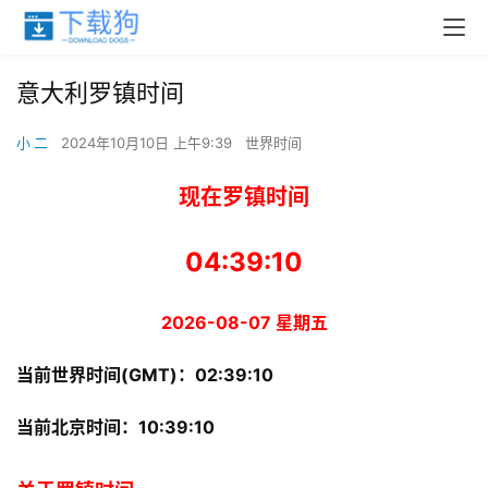
意大利罗镇时间
小 二
2024年10月10日 上午9:39
世界时间
现在罗镇时间
04:39:10
2026-08-07 星期五
当前世界时间(GMT)：
02:39:10
当前北京时间：
10:39:10