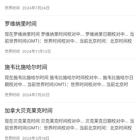
对中… 关于施纳肯堡时间 地区：德国 施纳肯堡 Sc…
世界时间
2024年7月24日
罗维纳里时间
现在罗维纳里时间 罗维纳里时间校对中… 罗维纳里日期校对中… 当
前世界时间(GMT)：世界时间校对中… 当前北京时间：北京时间校
对中… 关于罗维纳里时间 地区：罗马尼亚 罗维纳里 …
世界时间
2024年11月13日
施韦比施哈尔时间
现在施韦比施哈尔时间 施韦比施哈尔时间校对中… 施韦比施哈尔日
期校对中… 当前世界时间(GMT)：世界时间校对中… 当前北京时
间：北京时间校对中… 关于施韦比施哈尔时间 地区：德国…
世界时间
2024年7月20日
加拿大贝克莱克时间
现在贝克莱克时间 贝克莱克时间校对中… 贝克莱克日期校对中… 当
前世界时间(GMT)：世界时间校对中… 当前北京时间：北京时间校
对中… 关于贝克莱克时间 地区：加拿大 贝克莱克 时…
世界时间
2024年3月19日