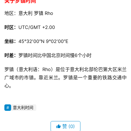
关于罗镇时间
地区：意大利 罗镇 Rho
时区：
UTC/GMT +2.00
坐标：
45°32′00″N
9°02′00″E
时差：
罗镇时间比中国北京时间慢6个小时
罗镇
（意大利语：
Rho
）是位于意大利北部伦巴第大区米兰
广域市的市镇。靠近米兰。罗镇是一个重要的铁路交通中
心。
意大利时间
赞
(0)