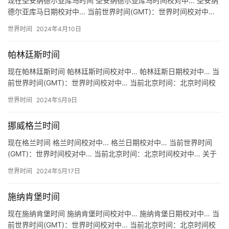
现在圣安纳德尔亚库马时间 圣安纳德尔亚库马时间校对中… 圣安纳
德尔亚库马日期校对中… 当前世界时间(GMT)：世界时间校对中…
当前北京时间：北京时间校对中… 关于圣安纳德尔亚库马…
世界时间
2024年4月10日
帕林廷斯时间
现在帕林廷斯时间 帕林廷斯时间校对中… 帕林廷斯日期校对中… 当
前世界时间(GMT)：世界时间校对中… 当前北京时间：北京时间校
对中… 关于帕林廷斯时间 地区：巴西 帕林廷斯 Pa…
世界时间
2024年5月9日
挪威格兰时间
现在格兰时间 格兰时间校对中… 格兰日期校对中… 当前世界时间
(GMT)：世界时间校对中… 当前北京时间：北京时间校对中… 关于
格兰时间 地区：挪威 格兰 Glun 时区：UTC/…
世界时间
2024年5月17日
施纳肯堡时间
现在施纳肯堡时间 施纳肯堡时间校对中… 施纳肯堡日期校对中… 当
前世界时间(GMT)：世界时间校对中… 当前北京时间：北京时间校