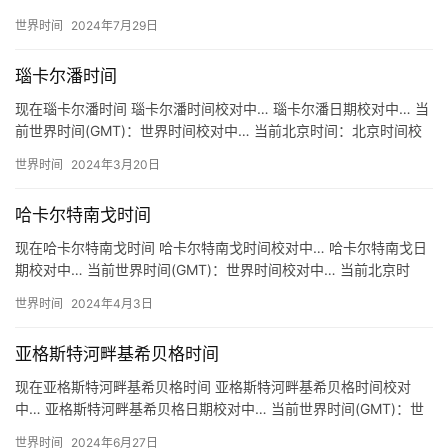
时间校对中… 关于瓦尔施泰特时间 地区：德国 瓦尔施…
世界时间
2024年7月29日
瑙卡尔潘时间
现在瑙卡尔潘时间 瑙卡尔潘时间校对中… 瑙卡尔潘日期校对中… 当
前世界时间(GMT)：世界时间校对中… 当前北京时间：北京时间校
对中… 关于瑙卡尔潘时间 地区：墨西哥 瑙卡尔潘 N…
世界时间
2024年3月20日
哈卡尔特南戈时间
现在哈卡尔特南戈时间 哈卡尔特南戈时间校对中… 哈卡尔特南戈日
期校对中… 当前世界时间(GMT)：世界时间校对中… 当前北京时
间：北京时间校对中… 关于哈卡尔特南戈时间 地区：危地…
世界时间
2024年4月3日
亚格斯特河畔基希贝格时间
现在亚格斯特河畔基希贝格时间 亚格斯特河畔基希贝格时间校对
中… 亚格斯特河畔基希贝格日期校对中… 当前世界时间(GMT)：世
界时间校对中… 当前北京时间：北京时间校对中… 关于亚格…
世界时间
2024年6月27日