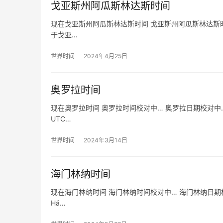
戈亚斯州阿瓜斯林达斯时间
现在戈亚斯州阿瓜斯林达斯时间 戈亚斯州阿瓜斯林达斯时
于戈亚…
世界时间
2024年4月25日
奥罗拉时间
现在奥罗拉时间 奥罗拉时间校对中… 奥罗拉日期校对中…
UTC…
世界时间
2024年3月14日
海门林纳时间
现在海门林纳时间 海门林纳时间校对中… 海门林纳日期校
Hä…