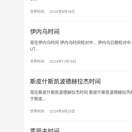
世界时间
2024年6月18日
伊内乌时间
现在伊内乌时间 伊内乌时间校对中… 伊内乌日期校对中…
UT…
世界时间
2024年11月18日
斯皮什斯凯波德赫拉杰时间
现在斯皮什斯凯波德赫拉杰时间 斯皮什斯凯波德赫拉杰时
于斯皮…
世界时间
2024年9月25日
霍茹夫时间