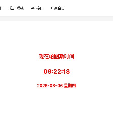
们
推广赚钱
API接口
开通会员
现在帕图斯时间
09:22:19
2026-08-06 星期四