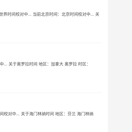
世界时间校对中… 当前北京时间：北京时间校对中… 关
中… 关于奥罗拉时间 地区：加拿大 奥罗拉 时区：
间校对中… 关于海门林纳时间 地区：芬兰 海门林纳