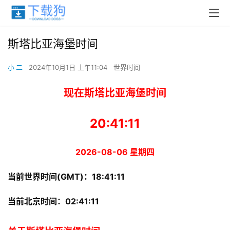
斯塔比亚海堡时间
小 二
2024年10月1日 上午11:04
世界时间
现在斯塔比亚海堡时间
20:41:11
2026-08-06 星期四
当前世界时间(GMT)：
18:41:11
当前北京时间：
02:41:11