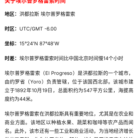
关于埃尔普罗格雷索时间
地区：
洪都拉斯
埃尔普罗格雷索
时区：
UTC/GMT -6.00
坐标：
15°24′N 87°48′W
时差：
埃尔普罗格雷索时间比中国北京时间慢14个小时
埃尔普罗格雷索（El Progreso）是洪都拉斯的一个城市，
由约罗省（Yoro）负责管辖，位于该国西北部。该城市建
立于1892年10月19日，总面积约为547平方公里，海拔高
度约为44米。
埃尔普罗格雷索在洪都拉斯具有重要地位，尤其是在农业和
商业方面。该地区以种植水果、蔬菜和咖啡等农产品而闻
名。此外，该市还有一些工业和商业活动，为当地经济增长