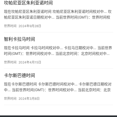
坎帕尼亚区朱利亚诺时间
现在坎帕尼亚区朱利亚诺时间 坎帕尼亚区朱利亚诺时间校对中… 坎
帕尼亚区朱利亚诺日期校对中… 当前世界时间(GMT)：世界时间校
对中… 当前北京时间：北京时间校对中… 关于坎帕尼亚区…
世界时间
2024年9月28日
智利卡拉马时间
现在卡拉马时间 卡拉马时间校对中… 卡拉马日期校对中… 当前世界
时间(GMT)：世界时间校对中… 当前北京时间：北京时间校对中…
关于卡拉马时间 地区：智利 卡拉马 Calama …
世界时间
2024年4月15日
卡尔斯巴德时间
现在卡尔斯巴德时间 卡尔斯巴德时间校对中… 卡尔斯巴德日期校对
中… 当前世界时间(GMT)：世界时间校对中… 当前北京时间：北京
时间校对中… 关于卡尔斯巴德时间 地区：美国 卡尔斯…
世界时间
2024年3月8日