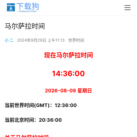
马尔萨拉时间
小 二
2024年9月29日 上午11:13
世界时间
现在马尔萨拉时间
14:36:00
2026-08-09 星期日
当前世界时间(GMT)：
12:36:00
当前北京时间：
20:36:00