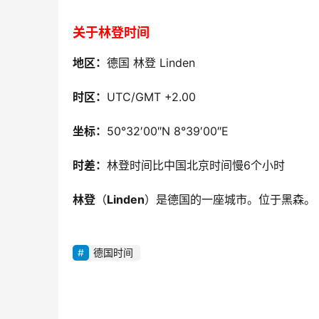
关于林登时间
地区：
德国 林登 Linden
时区：
UTC/GMT +2.00
坐标：
50°32′00″N
8°39′00″E
时差：
林登时间比中国北京时间慢6个小时
林登
（
Linden
）是德国的一座城市。位于黑森。
德国时间