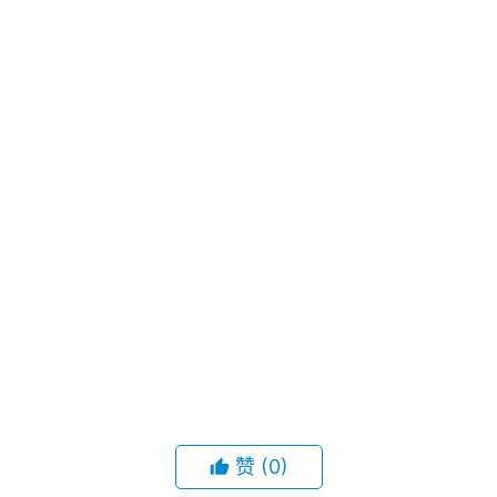
赞
(0)