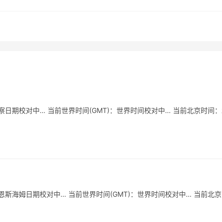
察日期校对中… 当前世界时间(GMT)：世界时间校对中… 当前北京时间
恩斯海姆日期校对中… 当前世界时间(GMT)：世界时间校对中… 当前北