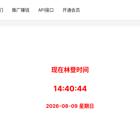
们
推广赚钱
API接口
开通会员
现在林登时间
14:40:44
2026-08-09 星期日