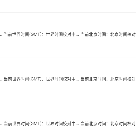
当前世界时间(GMT)：世界时间校对中… 当前北京时间：北京时间校对中… 
 当前世界时间(GMT)：世界时间校对中… 当前北京时间：北京时间校对中
当前世界时间(GMT)：世界时间校对中… 当前北京时间：北京时间校对中…