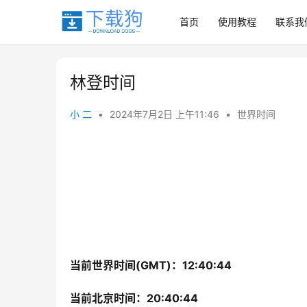
首页
使用教程
联系我
林登时间
小 二
•
2024年7月2日 上午11:46
•
世界时间
当前世界时间(GMT)：
12:40:44
当前北京时间：
20:40:44