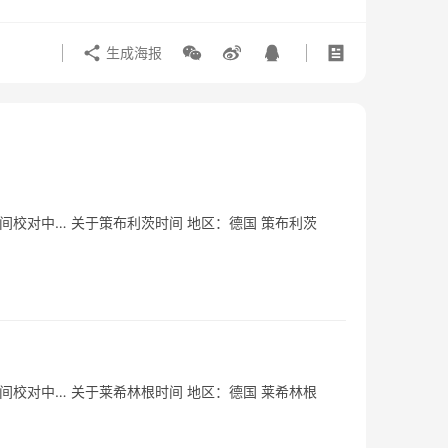
生成海报
间校对中… 关于策布利茨时间 地区：德国 策布利茨
间校对中… 关于莱希林根时间 地区：德国 莱希林根