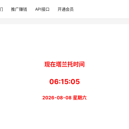
们
推广赚钱
API接口
开通会员
现在塔兰托时间
06:15:06
2026-08-08 星期六