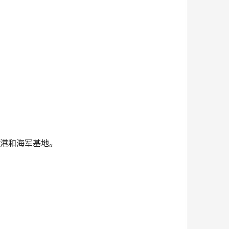
港和海军基地。