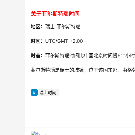
关于菲尔斯特瑙时间
地区：
瑞士 菲尔斯特瑙
时区：
UTC/GMT +2.00
时差：
菲尔斯特瑙时间比中国北京时间慢6个小时
菲尔斯特瑙是瑞士的城镇，位于该国东部，由格劳宾
瑞士时间