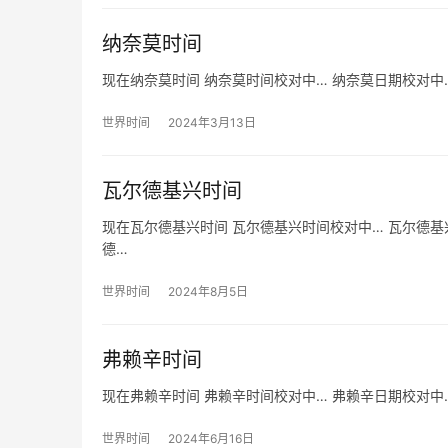
纳奈莫时间
现在纳奈莫时间 纳奈莫时间校对中… 纳奈莫日期校对中… 
世界时间
2024年3月13日
瓦尔德基兴时间
现在瓦尔德基兴时间 瓦尔德基兴时间校对中… 瓦尔德基兴
德…
世界时间
2024年8月5日
弗赖辛时间
现在弗赖辛时间 弗赖辛时间校对中… 弗赖辛日期校对中… 
世界时间
2024年6月16日