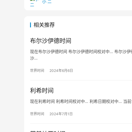
小 二
相关推荐
布尔沙伊德时间
现在布尔沙伊德时间 布尔沙伊德时间校对中… 布尔沙伊德
沙…
世界时间
2024年6月6日
利希时间
现在利希时间 利希时间校对中… 利希日期校对中… 当前世
世界时间
2024年7月1日