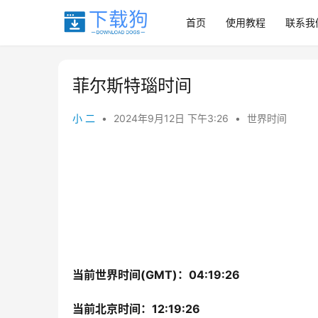
首页
使用教程
联系我
菲尔斯特瑙时间
小 二
•
2024年9月12日 下午3:26
•
世界时间
当前世界时间(GMT)：
04:19:26
当前北京时间：
12:19:26