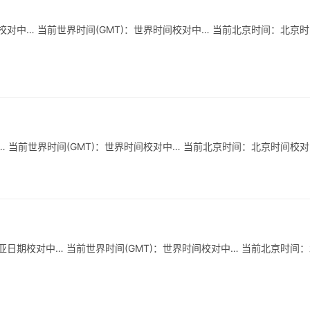
对中… 当前世界时间(GMT)：世界时间校对中… 当前北京时间：北京时
当前世界时间(GMT)：世界时间校对中… 当前北京时间：北京时间校对中…
日期校对中… 当前世界时间(GMT)：世界时间校对中… 当前北京时间：