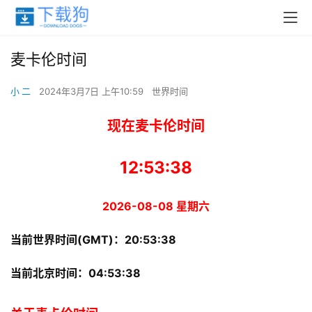
麦卡伦时间
小 二
2024年3月7日 上午10:59
世界时间
现在麦卡伦时间
12:53:38
2026-08-08 星期六
当前世界时间(GMT)：
20:53:38
当前北京时间：
04:53:38