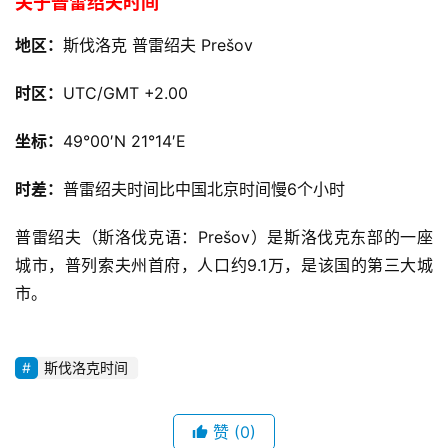
关于普雷绍夫时间
地区：
斯伐洛克 普雷绍夫 Prešov
时区：
UTC/GMT +2.00
坐标：
49°00′N
21°14′E
时差：
普雷绍夫时间比中国北京时间慢6个小时
普雷绍夫（斯洛伐克语：
Prešov
）是斯洛伐克东部的一座
城市，普列索夫州首府，人口约9.1万，是该国的第三大城
市。
斯伐洛克时间
赞
(0)