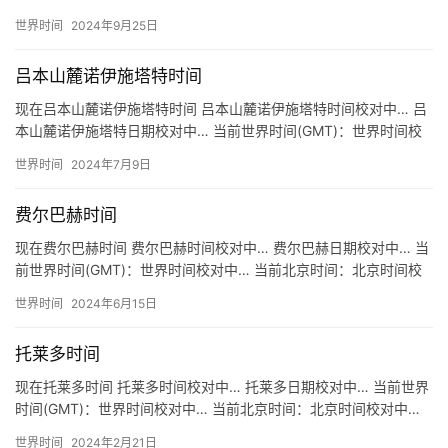
对中… 关于博伊尼采时间 地区：斯伐洛克 博伊尼采 …
世界时间
2024年9月25日
吕本山麓诺伊施塔特时间
现在吕本山麓诺伊施塔特时间 吕本山麓诺伊施塔特时间校对中… 吕
本山麓诺伊施塔特日期校对中… 当前世界时间(GMT)：世界时间校
对中… 当前北京时间：北京时间校对中… 关于吕本山麓诺…
世界时间
2024年7月9日
费尔巴赫时间
现在费尔巴赫时间 费尔巴赫时间校对中… 费尔巴赫日期校对中… 当
前世界时间(GMT)：世界时间校对中… 当前北京时间：北京时间校
对中… 关于费尔巴赫时间 地区：德国 费尔巴赫 Fe…
世界时间
2024年6月15日
托莱多时间
现在托莱多时间 托莱多时间校对中… 托莱多日期校对中… 当前世界
时间(GMT)：世界时间校对中… 当前北京时间：北京时间校对中…
关于托莱多时间 地区：美国 托莱多 Toledo …
世界时间
2024年2月21日