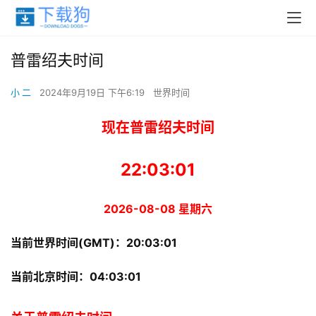
普雷绍夫时间
小 二
2024年9月19日 下午6:19
世界时间
现在普雷绍夫时间
22:03:01
2026-08-08 星期六
当前世界时间(GMT)：
20:03:01
当前北京时间：
04:03:01