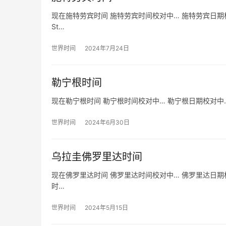
现在施特劳宾时间 施特劳宾时间校对中… 施特劳宾日期校
St…
世界时间
2024年7月24日
勒宁根时间
现在勒宁根时间 勒宁根时间校对中… 勒宁根日期校对中… 
世界时间
2024年6月30日
乌拉圭佛罗里达时间
现在佛罗里达时间 佛罗里达时间校对中… 佛罗里达日期校
时…
世界时间
2024年5月15日