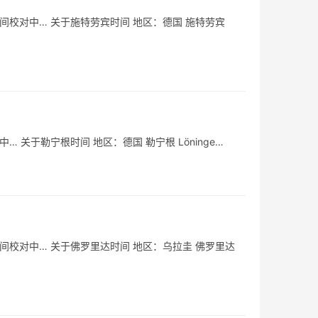
间校对中… 关于施特劳宾时间 地区：德国 施特劳宾
关于勒宁根时间 地区：德国 勒宁根 Löninge…
间校对中… 关于佛罗里达时间 地区：乌拉圭 佛罗里达