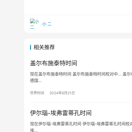
小 二
相关推荐
盖尔布施泰特时间
现在盖尔布施泰特时间 盖尔布施泰特时间校对中… 盖尔
德国…
世界时间
2024年6月21日
伊尔瑙-埃弗雷蒂孔时间
现在伊尔瑙-埃弗雷蒂孔时间 伊尔瑙-埃弗雷蒂孔时间校对
埃…