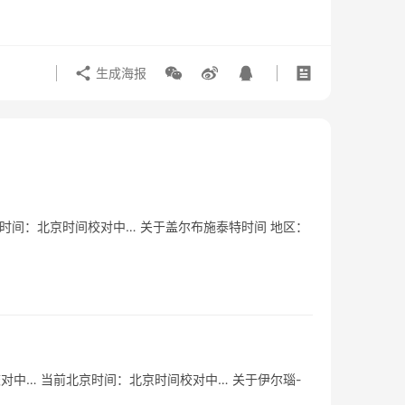
生成海报
京时间：北京时间校对中… 关于盖尔布施泰特时间 地区：
校对中… 当前北京时间：北京时间校对中… 关于伊尔瑙-