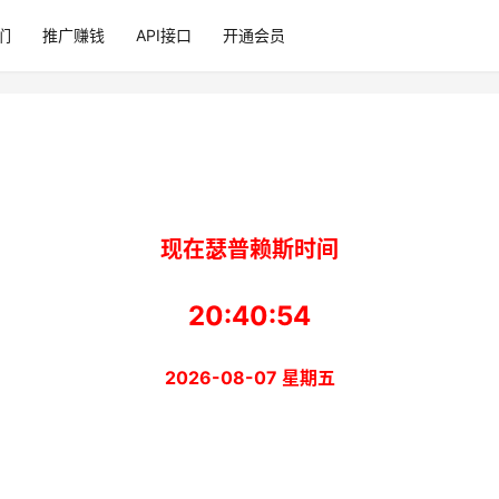
们
推广赚钱
API接口
开通会员
现在瑟普赖斯时间
20:40:55
2026-08-07 星期五