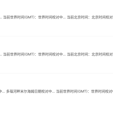
当前世界时间(GMT)：世界时间校对中… 当前北京时间：北京时间校对中… 
 当前世界时间(GMT)：世界时间校对中… 当前北京时间：北京时间校对中
… 多瑙河畔米尔海姆日期校对中… 当前世界时间(GMT)：世界时间校对