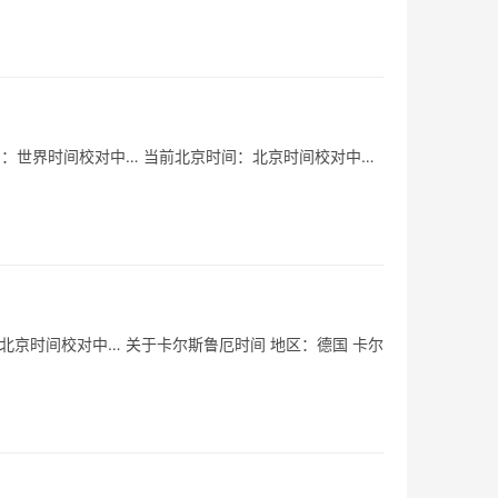
T)：世界时间校对中… 当前北京时间：北京时间校对中…
北京时间校对中… 关于卡尔斯鲁厄时间 地区：德国 卡尔