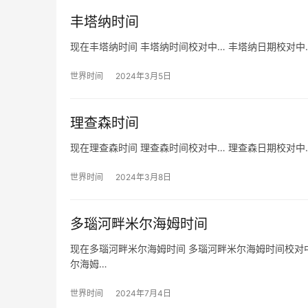
丰塔纳时间
现在丰塔纳时间 丰塔纳时间校对中… 丰塔纳日期校对中… 
世界时间
2024年3月5日
理查森时间
现在理查森时间 理查森时间校对中… 理查森日期校对中…
世界时间
2024年3月8日
多瑙河畔米尔海姆时间
现在多瑙河畔米尔海姆时间 多瑙河畔米尔海姆时间校对中
尔海姆…
世界时间
2024年7月4日