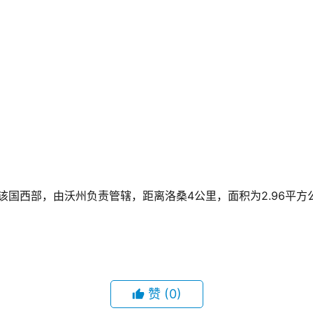
国西部，由沃州负责管辖，距离洛桑4公里，面积为2.96平方公
赞
(0)