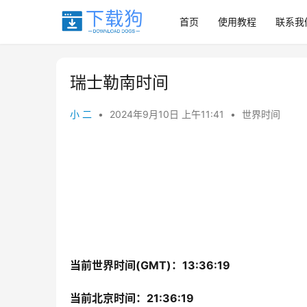
首页
使用教程
联系我
瑞士勒南时间
小 二
•
2024年9月10日 上午11:41
•
世界时间
当前世界时间(GMT)：
13:36:20
当前北京时间：
21:36:20