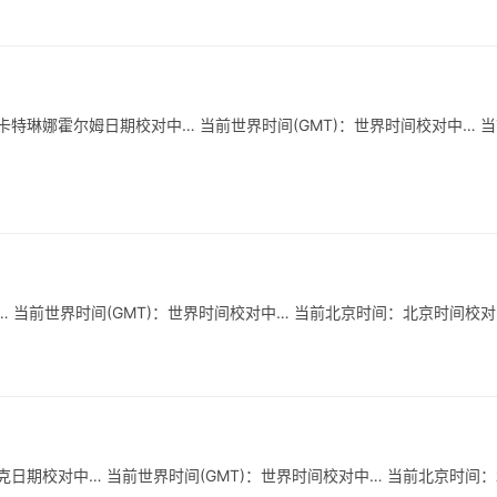
卡特琳娜霍尔姆日期校对中… 当前世界时间(GMT)：世界时间校对中… 
当前世界时间(GMT)：世界时间校对中… 当前北京时间：北京时间校对中…
日期校对中… 当前世界时间(GMT)：世界时间校对中… 当前北京时间：