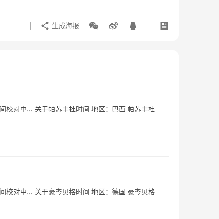
生成海报
间校对中… 关于帕苏丰杜时间 地区：巴西 帕苏丰杜
间校对中… 关于豪岑贝格时间 地区：德国 豪岑贝格