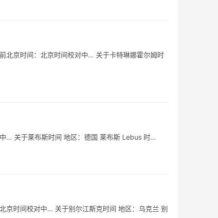
当前北京时间：北京时间校对中… 关于卡特琳娜霍尔姆时
 关于莱布斯时间 地区：德国 莱布斯 Lebus 时…
北京时间校对中… 关于别尔江斯克时间 地区：乌克兰 别