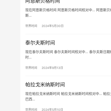
阿恩斯贝格时间
现在阿恩斯贝格时间 阿恩斯贝格时间校对中… 阿恩斯贝格
斯…
世界时间
2024年5月30日
泰尔夫斯时间
现在泰尔夫斯时间 泰尔夫斯时间校对中… 泰尔夫斯日期校
时…
世界时间
2024年9月13日
帕拉戈米纳斯时间
现在帕拉戈米纳斯时间 帕拉戈米纳斯时间校对中… 帕拉
巴西…
世界时间
2024年5月10日