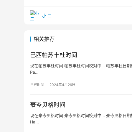
小 二
相关推荐
巴西帕苏丰杜时间
现在帕苏丰杜时间 帕苏丰杜时间校对中… 帕苏丰杜日期校
Pa…
世界时间
2024年4月26日
豪岑贝格时间
现在豪岑贝格时间 豪岑贝格时间校对中… 豪岑贝格日期校
Ha…