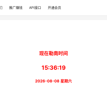
们
推广赚钱
API接口
开通会员
现在勒南时间
15:36:20
2026-08-08 星期六