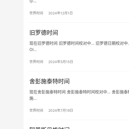
尔…
世界时间
2024年12月1日
旧罗德时间
现在旧罗德时间 旧罗德时间校对中… 旧罗德日期校对中…
Ol…
世界时间
2024年5月15日
舍彭施泰特时间
现在舍彭施泰特时间 舍彭施泰特时间校对中… 舍彭施泰特
施…
世界时间
2024年7月19日