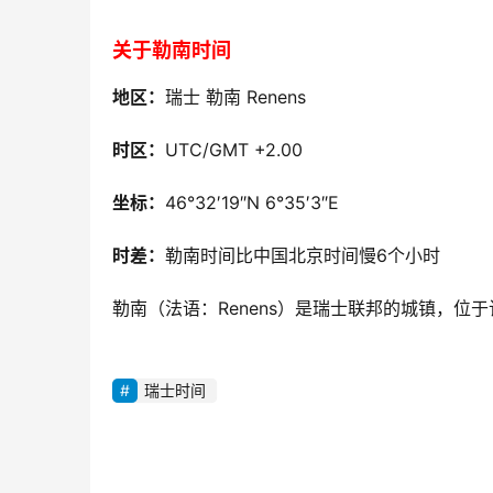
关于勒南时间
地区：
瑞士 勒南 Renens
时区：
UTC/GMT +2.00
坐标：
46°32′19″N
6°35′3″E
时差：
勒南时间比中国北京时间慢6个小时
勒南（法语：
Renens
）是瑞士联邦的城镇，位于该
瑞士时间