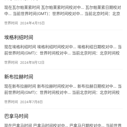
现在瓦尔帕莱索时间 瓦尔帕莱索时间校对中… 瓦尔帕莱索日期校对
中… 当前世界时间(GMT)：世界时间校对中… 当前北京时间：北京
时间校对中… 关于瓦尔帕莱索时间 地区：智利 瓦尔帕…
世界时间
2024年4月15日
埃格利绍时间
现在埃格利绍时间 埃格利绍时间校对中… 埃格利绍日期校对中… 当
前世界时间(GMT)：世界时间校对中… 当前北京时间：北京时间校
对中… 关于埃格利绍时间 地区：瑞士 埃格利绍 Eg…
世界时间
2024年9月12日
新布拉赫时间
现在新布拉赫时间 新布拉赫时间校对中… 新布拉赫日期校对中… 当
前世界时间(GMT)：世界时间校对中… 当前北京时间：北京时间校
对中… 关于新布拉赫时间 地区：德国 新布拉赫 Ne…
世界时间
2024年7月8日
巴拿马时间
现在巴拿马时间 巴拿马时间校对中… 巴拿马日期校对中… 当前世界