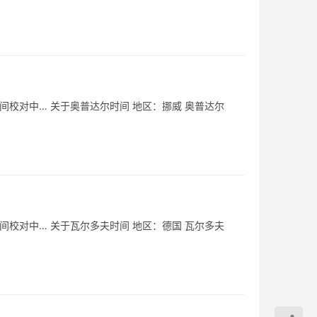
间校对中… 关于奥普达尔时间 地区：挪威 奥普达尔
间校对中… 关于瓦尔多夫时间 地区：德国 瓦尔多夫