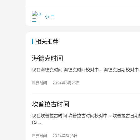
小 二
相关推荐
海德克时间
现在海德克时间 海德克时间校对中… 海德克日期校对中… 
世界时间
2024年6月25日
坎普拉古时间
现在坎普拉古时间 坎普拉古时间校对中… 坎普拉古日期校
Ca…
世界时间
2024年5月8日