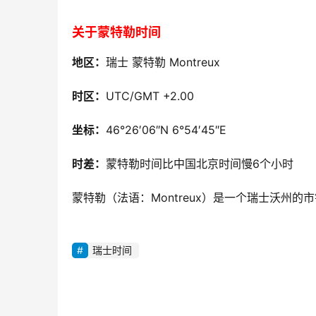
关于蒙特勒时间
地区：
瑞士 蒙特勒 Montreux
时区：
UTC/GMT +2.00
坐标：
46°26′06″N
6°54′45″E
时差：
蒙特勒时间比中国北京时间慢6个小时
蒙特勒（法语：
Montreux
）是一个瑞士沃州的市
瑞士时间