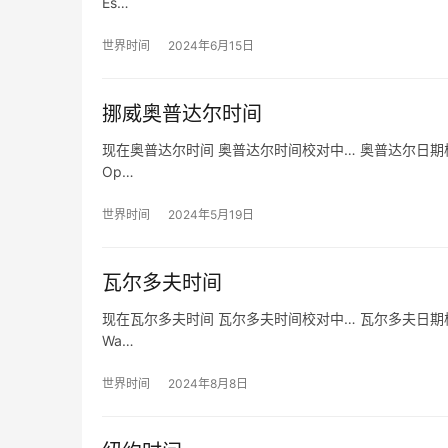
Es…
世界时间
2024年6月15日
挪威奥普达尔时间
现在奥普达尔时间 奥普达尔时间校对中… 奥普达尔日期校
Op…
世界时间
2024年5月19日
瓦尔多夫时间
现在瓦尔多夫时间 瓦尔多夫时间校对中… 瓦尔多夫日期校
Wa…
世界时间
2024年8月8日