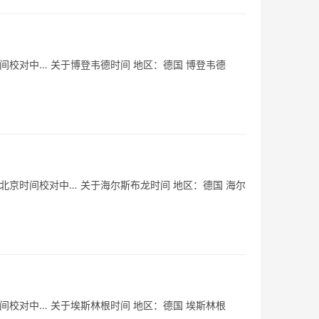
间校对中… 关于博登韦德时间 地区：德国 博登韦德
北京时间校对中… 关于海尔斯布龙时间 地区：德国 海尔
间校对中… 关于埃斯林根时间 地区：德国 埃斯林根