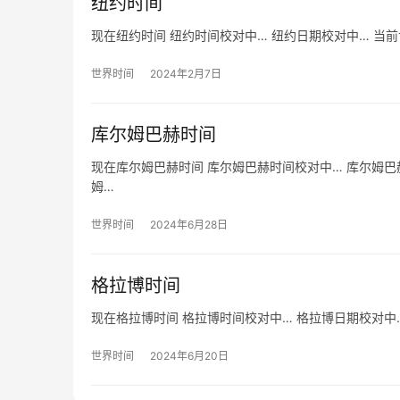
纽约时间
现在纽约时间 纽约时间校对中… 纽约日期校对中… 当前世
世界时间
2024年2月7日
库尔姆巴赫时间
现在库尔姆巴赫时间 库尔姆巴赫时间校对中… 库尔姆巴赫
姆…
世界时间
2024年6月28日
格拉博时间
现在格拉博时间 格拉博时间校对中… 格拉博日期校对中… 
世界时间
2024年6月20日