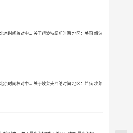
北京时间校对中… 关于纽波特纽斯时间 地区：美国 纽波
北京时间校对中… 关于埃莱夫西纳时间 地区：希腊 埃莱