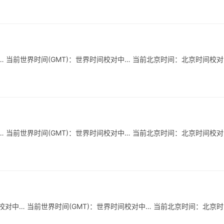
当前世界时间(GMT)：世界时间校对中… 当前北京时间：北京时间校对中… 
当前世界时间(GMT)：世界时间校对中… 当前北京时间：北京时间校对中… 
对中… 当前世界时间(GMT)：世界时间校对中… 当前北京时间：北京时间