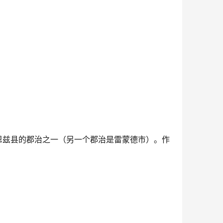
海恩兹县的郡治之一（另一个郡治是雷蒙德市）。作