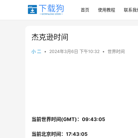
首页
使用教程
联系我
杰克逊时间
小 二
•
2024年3月6日 下午10:32
•
世界时间
当前世界时间(GMT)：
09:43:05
当前北京时间：
17:43:05