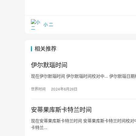
小 二
相关推荐
伊尔默瑙时间
现在伊尔默瑙时间 伊尔默瑙时间校对中… 伊尔默瑙日期校
世界时间
2024年6月26日
安蒂果库斯卡特兰时间
现在安蒂果库斯卡特兰时间 安蒂果库斯卡特兰时间校对中
卡特兰…