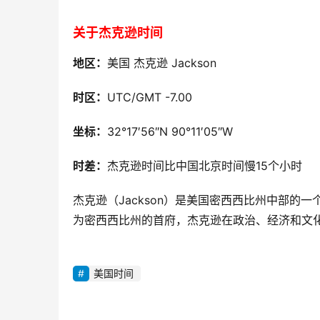
关于杰克逊时间
地区：
美国 杰克逊 Jackson
时区：
UTC/GMT -7.00
坐标：
32°17′56″N
90°11′05″W
时差：
杰克逊时间比中国北京时间慢15个小时
杰克逊（Jackson）是美国密西西比州中部
为密西西比州的首府，杰克逊在政治、经济和文
美国时间