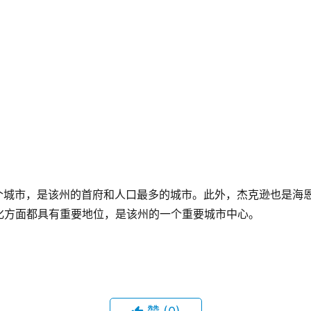
的一个城市，是该州的首府和人口最多的城市。此外，杰克逊也是
化方面都具有重要地位，是该州的一个重要城市中心。