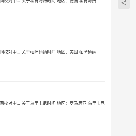
间校对中… 关于霍肯海姆时间 地区：德国 霍肯海姆
间校对中… 关于帕萨迪纳时间 地区：美国 帕萨迪纳
间校对中… 关于乌里卡尼时间 地区：罗马尼亚 乌里卡尼