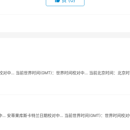
赞
(0)
对中… 当前世界时间(GMT)：世界时间校对中… 当前北京时间：北京时间
… 安蒂果库斯卡特兰日期校对中… 当前世界时间(GMT)：世界时间校对