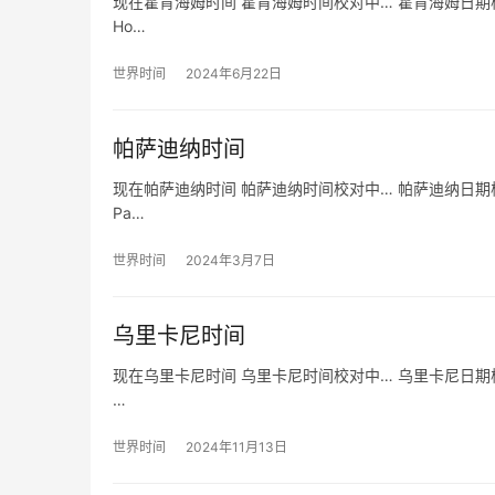
现在霍肯海姆时间 霍肯海姆时间校对中… 霍肯海姆日期校
Ho…
世界时间
2024年6月22日
帕萨迪纳时间
现在帕萨迪纳时间 帕萨迪纳时间校对中… 帕萨迪纳日期校
Pa…
世界时间
2024年3月7日
乌里卡尼时间
现在乌里卡尼时间 乌里卡尼时间校对中… 乌里卡尼日期校
…
世界时间
2024年11月13日