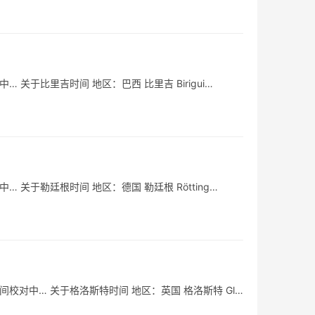
关于比里吉时间 地区：巴西 比里吉 Birigui…
关于勒廷根时间 地区：德国 勒廷根 Rötting…
校对中… 关于格洛斯特时间 地区：英国 格洛斯特 Gl…