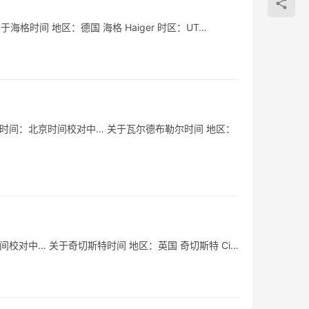
时间 地区：德国 海格 Haiger 时区：UT…
京时间：北京时间校对中… 关于瓦尔德布勒尔时间 地区：
校对中… 关于奇切斯特时间 地区：英国 奇切斯特 Ci…