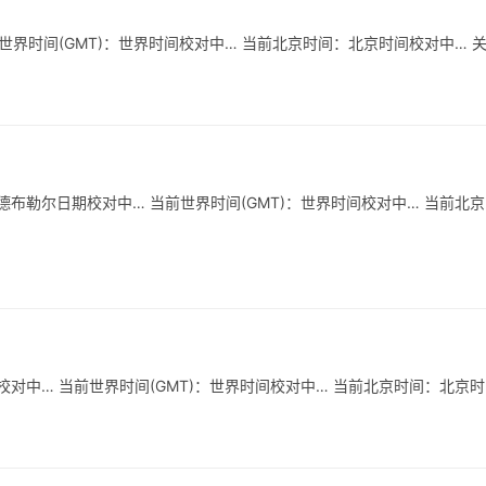
界时间(GMT)：世界时间校对中… 当前北京时间：北京时间校对中… 关于海格
德布勒尔日期校对中… 当前世界时间(GMT)：世界时间校对中… 当前北
对中… 当前世界时间(GMT)：世界时间校对中… 当前北京时间：北京时间