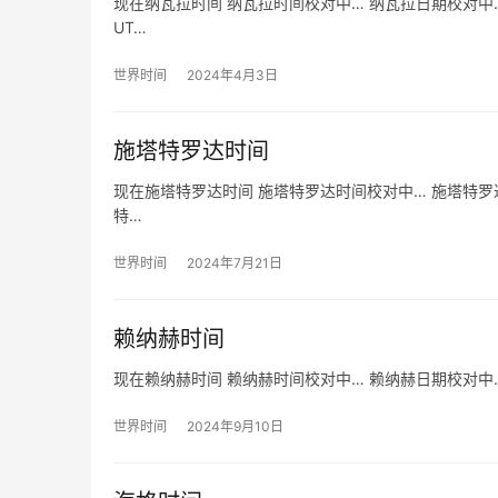
现在纳瓦拉时间 纳瓦拉时间校对中… 纳瓦拉日期校对中…
UT…
世界时间
2024年4月3日
施塔特罗达时间
现在施塔特罗达时间 施塔特罗达时间校对中… 施塔特罗达
特…
世界时间
2024年7月21日
赖纳赫时间
现在赖纳赫时间 赖纳赫时间校对中… 赖纳赫日期校对中… 
世界时间
2024年9月10日