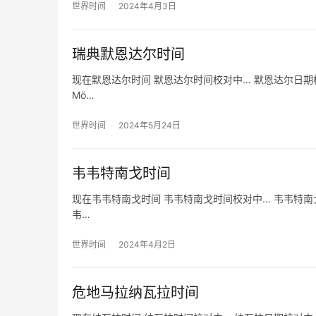
世界时间
2024年4月3日
瑞典默恩达尔时间
现在默恩达尔时间 默恩达尔时间校对中… 默恩达尔日期校
Mö…
世界时间
2024年5月24日
韦韦特南戈时间
现在韦韦特南戈时间 韦韦特南戈时间校对中… 韦韦特南
韦…
世界时间
2024年4月2日
危地马拉纳瓦拉时间