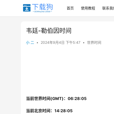
首页
使用教程
联系我
韦廷-勒伯因时间
小 二
•
2024年9月4日 下午5:47
•
世界时间
当前世界时间(GMT)：
06:28:06
当前北京时间：
14:28:06