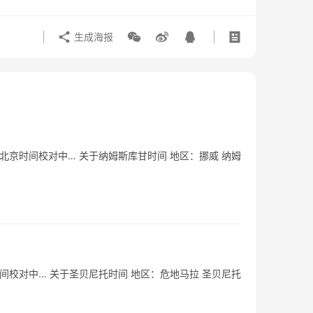
生成海报
北京时间校对中… 关于纳姆斯库甘时间 地区：挪威 纳姆
间校对中… 关于圣贝尼托时间 地区：危地马拉 圣贝尼托