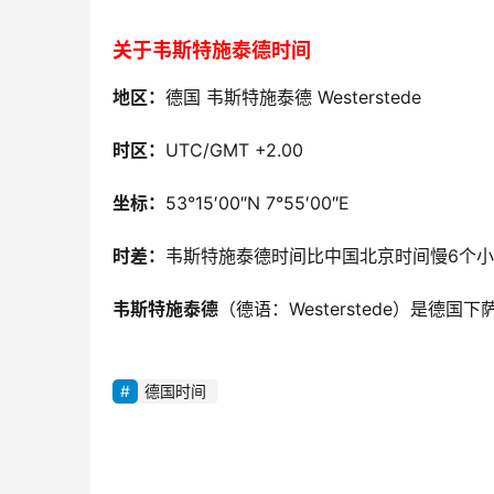
关于韦斯特施泰德时间
地区：
德国 韦斯特施泰德 Westerstede
时区：
UTC/GMT +2.00
坐标：
53°15′00″N
7°55′00″E
时差：
韦斯特施泰德时间比中国北京时间慢6个
韦斯特施泰德
（德语：
Westerstede
）是德国下萨
德国时间