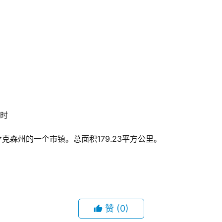
小时
克森州的一个市镇。总面积179.23平方公里。
赞
(0)