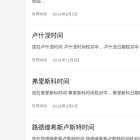
德国…
世界时间
2024年6月3日
卢什涅时间
现在卢什涅时间 卢什涅时间校对中… 卢什涅日期校对中…
世界时间
2024年12月9日
弗里斯科时间
现在弗里斯科时间 弗里斯科时间校对中… 弗里斯科日期校
世界时间
2024年3月5日
路德维希斯卢斯特时间
现在路德维希斯卢斯特时间 路德维希斯卢斯特时间校对中