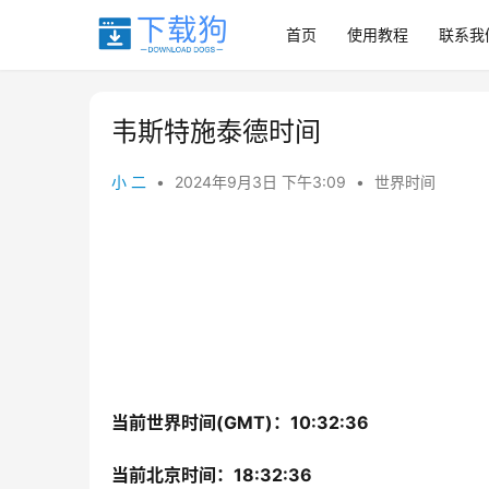
首页
使用教程
联系我
韦斯特施泰德时间
小 二
•
2024年9月3日 下午3:09
•
世界时间
当前世界时间(GMT)：
10:32:36
当前北京时间：
18:32:36