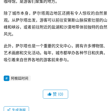
咖啡馆，是游客们聚集的地方。
除了城市本身，萨尔塔周边地区还拥有令人惊叹的自然景
观。从萨尔塔出发，游客可以前往安第斯山脉探索壮丽的山
峰和峡谷，或者前往附近的盐湖和沙漠地带体验独特的自然
风光。
此外，萨尔塔也是一个重要的文化中心，拥有许多博物馆、
艺术画廊和文化活动。每年，城市都举办各种节日和庆典，
吸引着来自世界各地的游客前来参与。
阿根廷时间
赞
(0)
生成海报