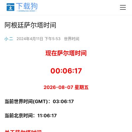
阿根廷萨尔塔时间
小 二
2024年4月11日 下午5:53
世界时间
现在萨尔塔时间
00:06:17
2026-08-07 星期五
当前世界时间(GMT)：
03:06:17
当前北京时间：
11:06:17