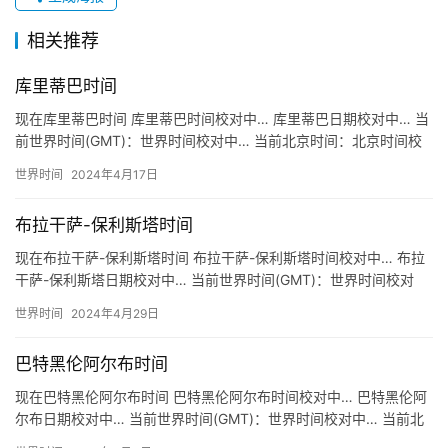
相关推荐
库里蒂巴时间
现在库里蒂巴时间 库里蒂巴时间校对中… 库里蒂巴日期校对中… 当
前世界时间(GMT)：世界时间校对中… 当前北京时间：北京时间校
对中… 关于库里蒂巴时间 地区：巴西 库里蒂巴 Cu…
世界时间
2024年4月17日
布拉干萨-保利斯塔时间
现在布拉干萨-保利斯塔时间 布拉干萨-保利斯塔时间校对中… 布拉
干萨-保利斯塔日期校对中… 当前世界时间(GMT)：世界时间校对
中… 当前北京时间：北京时间校对中… 关于布拉干萨-…
世界时间
2024年4月29日
巴特黑伦阿尔布时间
现在巴特黑伦阿尔布时间 巴特黑伦阿尔布时间校对中… 巴特黑伦阿
尔布日期校对中… 当前世界时间(GMT)：世界时间校对中… 当前北
京时间：北京时间校对中… 关于巴特黑伦阿尔布时间 地…