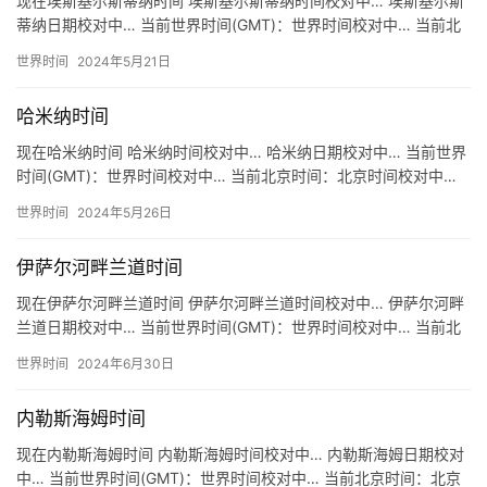
现在埃斯基尔斯蒂纳时间 埃斯基尔斯蒂纳时间校对中… 埃斯基尔斯
蒂纳日期校对中… 当前世界时间(GMT)：世界时间校对中… 当前北
京时间：北京时间校对中… 关于埃斯基尔斯蒂纳时间 地…
世界时间
2024年5月21日
哈米纳时间
现在哈米纳时间 哈米纳时间校对中… 哈米纳日期校对中… 当前世界
时间(GMT)：世界时间校对中… 当前北京时间：北京时间校对中…
关于哈米纳时间 地区：芬兰 哈米纳 时区：UTC/…
世界时间
2024年5月26日
伊萨尔河畔兰道时间
现在伊萨尔河畔兰道时间 伊萨尔河畔兰道时间校对中… 伊萨尔河畔
兰道日期校对中… 当前世界时间(GMT)：世界时间校对中… 当前北
京时间：北京时间校对中… 关于伊萨尔河畔兰道时间 地…
世界时间
2024年6月30日
内勒斯海姆时间
现在内勒斯海姆时间 内勒斯海姆时间校对中… 内勒斯海姆日期校对
中… 当前世界时间(GMT)：世界时间校对中… 当前北京时间：北京