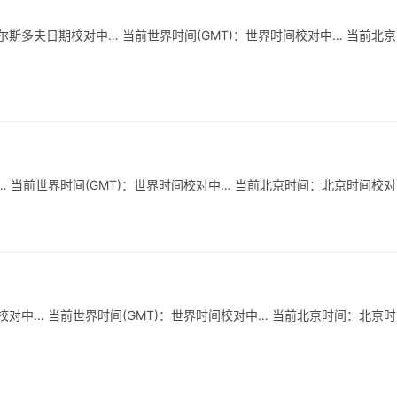
尔斯多夫日期校对中… 当前世界时间(GMT)：世界时间校对中… 当前北
当前世界时间(GMT)：世界时间校对中… 当前北京时间：北京时间校对中…
对中… 当前世界时间(GMT)：世界时间校对中… 当前北京时间：北京时