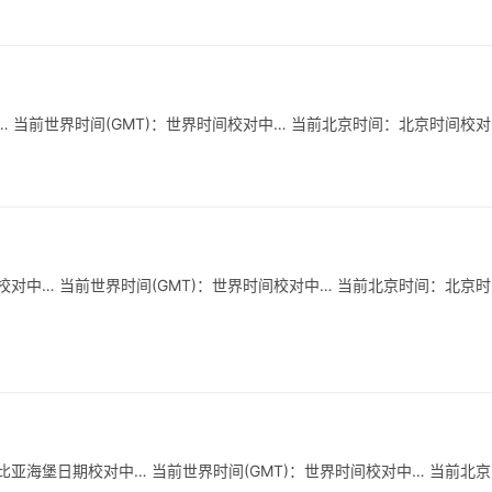
当前世界时间(GMT)：世界时间校对中… 当前北京时间：北京时间校对中… 
对中… 当前世界时间(GMT)：世界时间校对中… 当前北京时间：北京时
比亚海堡日期校对中… 当前世界时间(GMT)：世界时间校对中… 当前北