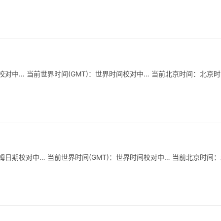
对中… 当前世界时间(GMT)：世界时间校对中… 当前北京时间：北京时
日期校对中… 当前世界时间(GMT)：世界时间校对中… 当前北京时间：