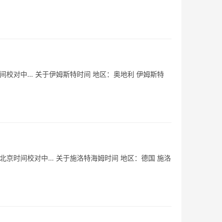
间校对中… 关于伊姆斯特时间 地区：奥地利 伊姆斯特
北京时间校对中… 关于施洛特海姆时间 地区：德国 施洛