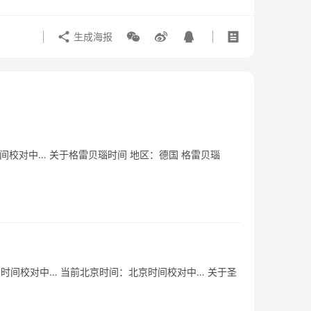
生成海报
间校对中… 关于格雷贝瑙时间 地区：德国 格雷贝瑙
界时间校对中… 当前北京时间：北京时间校对中… 关于圣