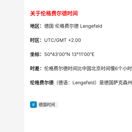
关于伦格费尔德时间
地区：
德国 伦格费尔德 Lengefeld
时区：
UTC/GMT +2.00
坐标：
50°43′00″N
13°11′00″E
时差：
伦格费尔德时间比中国北京时间慢6个小时
伦格费尔德
（德语：
Lengefeld
）是德国萨克森州
德国时间