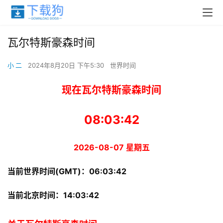
瓦尔特斯豪森时间
小 二
2024年8月20日 下午5:30
世界时间
现在瓦尔特斯豪森时间
08:03:42
2026-08-07 星期五
当前世界时间(GMT)：
06:03:42
当前北京时间：
14:03:42