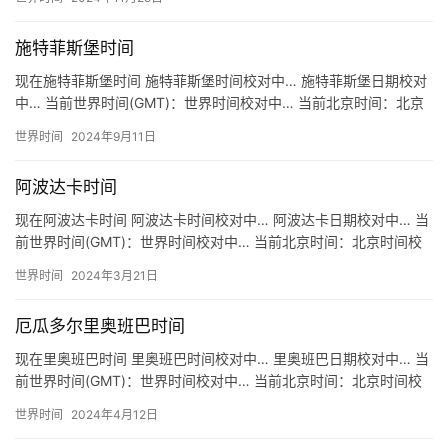
施特菲斯堡时间
现在施特菲斯堡时间 施特菲斯堡时间校对中… 施特菲斯堡日期校对
中… 当前世界时间(GMT)：世界时间校对中… 当前北京时间：北京
时间校对中… 关于施特菲斯堡时间 地区：瑞士 施特菲…
世界时间
2024年9月11日
阿波达卡时间
现在阿波达卡时间 阿波达卡时间校对中… 阿波达卡日期校对中… 当
前世界时间(GMT)：世界时间校对中… 当前北京时间：北京时间校
对中… 关于阿波达卡时间 地区：墨西哥 阿波达卡 时…
世界时间
2024年3月21日
厄瓜多尔里奥班巴时间
现在里奥班巴时间 里奥班巴时间校对中… 里奥班巴日期校对中… 当
前世界时间(GMT)：世界时间校对中… 当前北京时间：北京时间校
对中… 关于里奥班巴时间 地区：厄瓜多尔 里奥班巴 …
世界时间
2024年4月12日