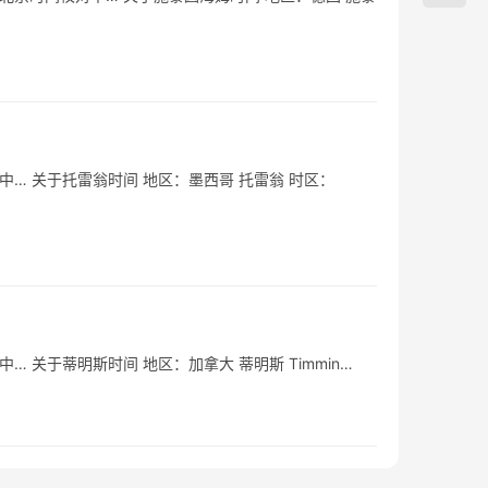
中… 关于托雷翁时间 地区：墨西哥 托雷翁 时区：
 关于蒂明斯时间 地区：加拿大 蒂明斯 Timmin…