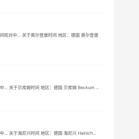
间校对中… 关于奥尔登堡时间 地区：德国 奥尔登堡
 关于贝库姆时间 地区：德国 贝库姆 Beckum …
关于海尼兴时间 地区：德国 海尼兴 Hainich…