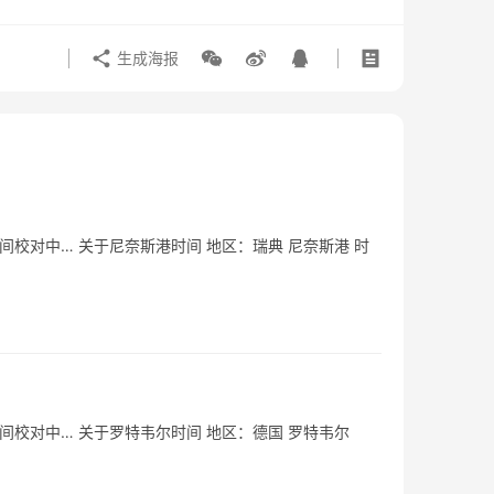
生成海报
间校对中… 关于尼奈斯港时间 地区：瑞典 尼奈斯港 时
间校对中… 关于罗特韦尔时间 地区：德国 罗特韦尔